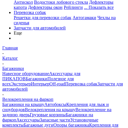
Антискол
Водостоки лобового стекла
Дефлекторы
капота
Дефлекторы окон
Рейлинги
... Показать все
Перевозка собак
Решетки для перевозки собак
Автогамаки
Чехлы на
сиденья
Запчасти для автомобилей
Еще
Главная
-
Каталог
-
Багажники
Навесное оборудование
Аксессуары для
ПИКАПОВ
Багажники
Полезное для
всех
Экстерьер
Интерьер
Off-road
Перевозка собак
Запчасти для
автомобилей
-
Велокрепления на фаркоп
Багажники на крышу
Автобоксы
Крепления для лыж и
сноубордов
Велокрепления на крышу
Велокрепление на
заднюю дверь
Грузовые корзины
Багажники на
фаркоп
Аксессуары
Запасные части
Установочные
комплекты
Багажные дуги
Опоры багажника
Крепления для