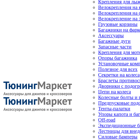
Крепления для лыж
Велокрепления на
Велокрепления на 
Велокрепление на 
Грузовые корзины
Багажники на фарк
Аксессуары
Багажные дуги
Запасные части
Крепления для мот
Опоры багажника
Установочные ком
Полезное для всех
Секретки на колеса
Браслеты противо
Дворники с подогр
Цепи на колеса
Колесные болты и 
Предпусковые под
Тенты-палатки
Упоры капота и ба
Off-road
Экспедиционные б
Лестницы для вне
Силовые бамперы