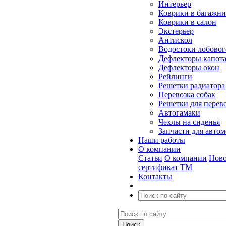
Интерьер
Коврики в багажн
Коврики в салон
Экстерьер
Антискол
Водостоки лобовог
Дефлекторы капот
Дефлекторы окон
Рейлинги
Решетки радиатора
Перевозка собак
Решетки для перев
Автогамаки
Чехлы на сиденья
Запчасти для авто
Наши работы
О компании
Статьи
О компании
Ново
сертификат ТМ
Контакты