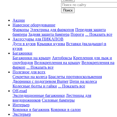
Акции
Навесное оборудование
Фаркопы
Электрика для фаркопов
Передняя защита
бампера
Задняя защита бампера
Пороги
... Показать все
Аксессуары для ПИКАПОВ
Дуги в кузов
Крышки кузова
Вставки (вкладыши) в
кузов
Багажники
Багажники на крышу
Автобоксы
Крепления для лыж и
сноубордов
Велокрепления на крышу
Велокрепления на
фаркоп
... Показать все
Полезное для всех
Секретки на колеса
Браслеты противоскольжения
Дворники с подогревом Burner
Цепи на колеса
Колесные болты и гайки
... Показать все
Off-road
Экспедиционные багажники
Лестницы для
внедорожников
Силовые бамперы
Интерьер
Коврики в багажник
Коврики в салон
Экстерьер