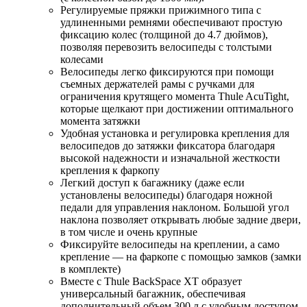
Регулируемые пряжки прижимного типа с
удлиненными ремнями обеспечивают простую
фиксацию колес (толщиной до 4.7 дюймов),
позволяя перевозить велосипеды с толстыми
колесами
Велосипеды легко фиксируются при помощи
съемных держателей рамы с ручками для
ограничения крутящего момента Thule AcuTight,
которые щелкают при достижении оптимального
момента затяжки
Удобная установка и регулировка крепления для
велосипедов до затяжки фиксатора благодаря
высокой надежности и изначальной жесткости
крепления к фаркопу
Легкий доступ к багажнику (даже если
установлены велосипеды) благодаря ножной
педали для управления наклоном. Большой угол
наклона позволяет открывать любые задние двери,
в том числе и очень крупные
Фиксируйте велосипеды на креплении, а само
крепление — на фаркопе с помощью замков (замки
в комплекте)
Вместе с Thule BackSpace XT образует
универсальный багажник, обеспечивая
дополнительный объем 300 л с удобным доступом