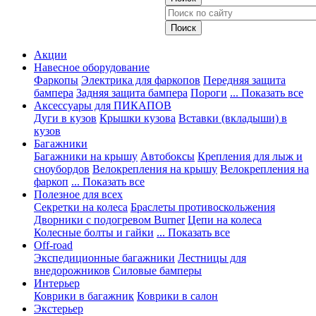
Акции
Навесное оборудование
Фаркопы
Электрика для фаркопов
Передняя защита
бампера
Задняя защита бампера
Пороги
... Показать все
Аксессуары для ПИКАПОВ
Дуги в кузов
Крышки кузова
Вставки (вкладыши) в
кузов
Багажники
Багажники на крышу
Автобоксы
Крепления для лыж и
сноубордов
Велокрепления на крышу
Велокрепления на
фаркоп
... Показать все
Полезное для всех
Секретки на колеса
Браслеты противоскольжения
Дворники с подогревом Burner
Цепи на колеса
Колесные болты и гайки
... Показать все
Off-road
Экспедиционные багажники
Лестницы для
внедорожников
Силовые бамперы
Интерьер
Коврики в багажник
Коврики в салон
Экстерьер