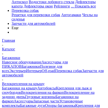
Антискол
Водостоки лобового стекла
Дефлекторы
капота
Дефлекторы окон
Рейлинги
... Показать все
Перевозка собак
Решетки для перевозки собак
Автогамаки
Чехлы на
сиденья
Запчасти для автомобилей
Еще
Главная
-
Каталог
-
Багажники
Навесное оборудование
Аксессуары для
ПИКАПОВ
Багажники
Полезное для
всех
Экстерьер
Интерьер
Off-road
Перевозка собак
Запчасти для
автомобилей
-
Велокрепления на крышу
Багажники на крышу
Автобоксы
Крепления для лыж и
сноубордов
Велокрепления на фаркоп
Велокрепление на
заднюю дверь
Грузовые корзины
Багажники на
фаркоп
Аксессуары
Запасные части
Установочные
комплекты
Багажные дуги
Опоры багажника
Крепления для