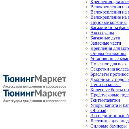
Крепления для лыж
Велокрепления на
Велокрепления на 
Велокрепление на 
Грузовые корзины
Багажники на фарк
Аксессуары
Багажные дуги
Запасные части
Крепления для мот
Опоры багажника
Установочные ком
Полезное для всех
Секретки на колеса
Браслеты противо
Дворники с подогр
Цепи на колеса
Колесные болты и 
Предпусковые под
Тенты-палатки
Упоры капота и ба
Off-road
Экспедиционные б
Лестницы для вне
Силовые бамперы