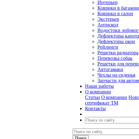
Интерьер
Коврики в багажн
Коврики в салон
Экстерьер
Антискол
Водостоки лобовог
Дефлекторы капот
Дефлекторы окон
Рейлинги
Решетки радиатора
Перевозка собак
Решетки для перев
Автогамаки
Чехлы на сиденья
Запчасти для авто
Наши работы
О компании
Статьи
О компании
Ново
сертификат ТМ
Контакты