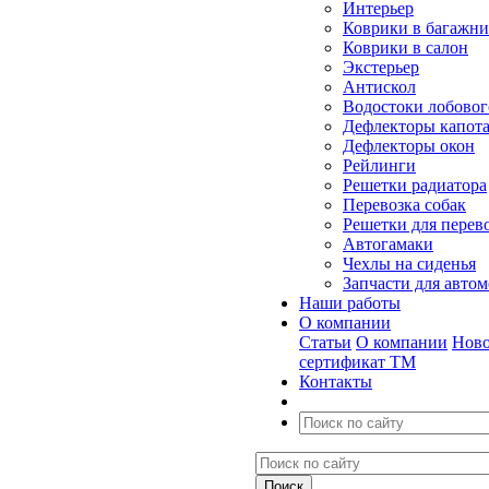
Интерьер
Коврики в багажн
Коврики в салон
Экстерьер
Антискол
Водостоки лобовог
Дефлекторы капот
Дефлекторы окон
Рейлинги
Решетки радиатора
Перевозка собак
Решетки для перев
Автогамаки
Чехлы на сиденья
Запчасти для авто
Наши работы
О компании
Статьи
О компании
Ново
сертификат ТМ
Контакты