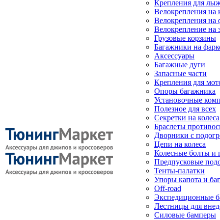
Крепления для лыж
Велокрепления на
Велокрепления на 
Велокрепление на 
Грузовые корзины
Багажники на фарк
Аксессуары
Багажные дуги
Запасные части
Крепления для мот
Опоры багажника
Установочные ком
Полезное для всех
Секретки на колеса
Браслеты противо
Дворники с подогр
Цепи на колеса
Колесные болты и 
Предпусковые под
Тенты-палатки
Упоры капота и ба
Off-road
Экспедиционные б
Лестницы для вне
Силовые бамперы