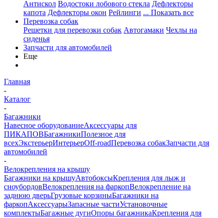
Антискол
Водостоки лобового стекла
Дефлекторы
капота
Дефлекторы окон
Рейлинги
... Показать все
Перевозка собак
Решетки для перевозки собак
Автогамаки
Чехлы на
сиденья
Запчасти для автомобилей
Еще
Главная
-
Каталог
-
Багажники
Навесное оборудование
Аксессуары для
ПИКАПОВ
Багажники
Полезное для
всех
Экстерьер
Интерьер
Off-road
Перевозка собак
Запчасти для
автомобилей
-
Велокрепления на крышу
Багажники на крышу
Автобоксы
Крепления для лыж и
сноубордов
Велокрепления на фаркоп
Велокрепление на
заднюю дверь
Грузовые корзины
Багажники на
фаркоп
Аксессуары
Запасные части
Установочные
комплекты
Багажные дуги
Опоры багажника
Крепления для