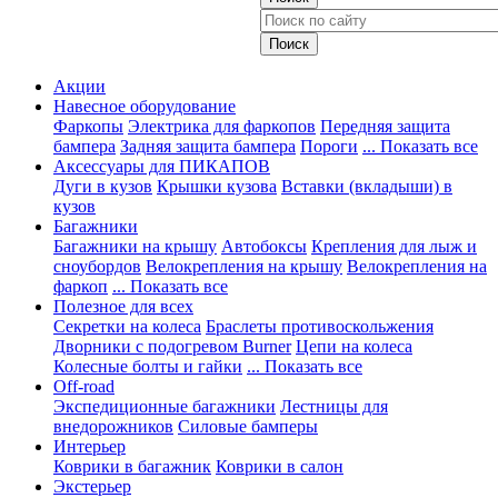
Акции
Навесное оборудование
Фаркопы
Электрика для фаркопов
Передняя защита
бампера
Задняя защита бампера
Пороги
... Показать все
Аксессуары для ПИКАПОВ
Дуги в кузов
Крышки кузова
Вставки (вкладыши) в
кузов
Багажники
Багажники на крышу
Автобоксы
Крепления для лыж и
сноубордов
Велокрепления на крышу
Велокрепления на
фаркоп
... Показать все
Полезное для всех
Секретки на колеса
Браслеты противоскольжения
Дворники с подогревом Burner
Цепи на колеса
Колесные болты и гайки
... Показать все
Off-road
Экспедиционные багажники
Лестницы для
внедорожников
Силовые бамперы
Интерьер
Коврики в багажник
Коврики в салон
Экстерьер