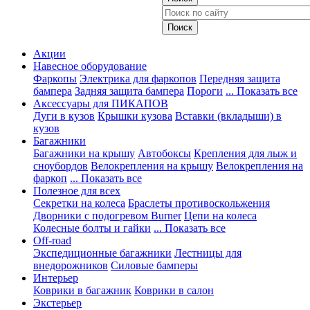
Акции
Навесное оборудование
Фаркопы
Электрика для фаркопов
Передняя защита
бампера
Задняя защита бампера
Пороги
... Показать все
Аксессуары для ПИКАПОВ
Дуги в кузов
Крышки кузова
Вставки (вкладыши) в
кузов
Багажники
Багажники на крышу
Автобоксы
Крепления для лыж и
сноубордов
Велокрепления на крышу
Велокрепления на
фаркоп
... Показать все
Полезное для всех
Секретки на колеса
Браслеты противоскольжения
Дворники с подогревом Burner
Цепи на колеса
Колесные болты и гайки
... Показать все
Off-road
Экспедиционные багажники
Лестницы для
внедорожников
Силовые бамперы
Интерьер
Коврики в багажник
Коврики в салон
Экстерьер