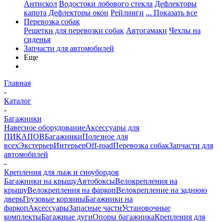
Антискол
Водостоки лобового стекла
Дефлекторы
капота
Дефлекторы окон
Рейлинги
... Показать все
Перевозка собак
Решетки для перевозки собак
Автогамаки
Чехлы на
сиденья
Запчасти для автомобилей
Еще
Главная
-
Каталог
-
Багажники
Навесное оборудование
Аксессуары для
ПИКАПОВ
Багажники
Полезное для
всех
Экстерьер
Интерьер
Off-road
Перевозка собак
Запчасти для
автомобилей
-
Крепления для лыж и сноубордов
Багажники на крышу
Автобоксы
Велокрепления на
крышу
Велокрепления на фаркоп
Велокрепление на заднюю
дверь
Грузовые корзины
Багажники на
фаркоп
Аксессуары
Запасные части
Установочные
комплекты
Багажные дуги
Опоры багажника
Крепления для