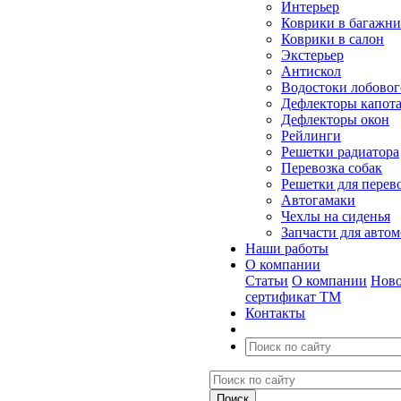
Интерьер
Коврики в багажн
Коврики в салон
Экстерьер
Антискол
Водостоки лобовог
Дефлекторы капот
Дефлекторы окон
Рейлинги
Решетки радиатора
Перевозка собак
Решетки для перев
Автогамаки
Чехлы на сиденья
Запчасти для авто
Наши работы
О компании
Статьи
О компании
Ново
сертификат ТМ
Контакты