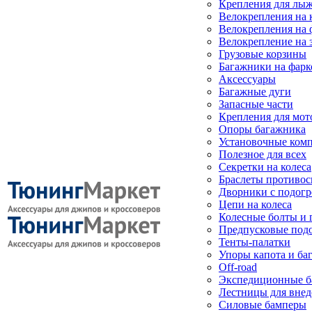
Крепления для лыж
Велокрепления на
Велокрепления на 
Велокрепление на 
Грузовые корзины
Багажники на фарк
Аксессуары
Багажные дуги
Запасные части
Крепления для мот
Опоры багажника
Установочные ком
Полезное для всех
Секретки на колеса
Браслеты противо
Дворники с подогр
Цепи на колеса
Колесные болты и 
Предпусковые под
Тенты-палатки
Упоры капота и ба
Off-road
Экспедиционные б
Лестницы для вне
Силовые бамперы