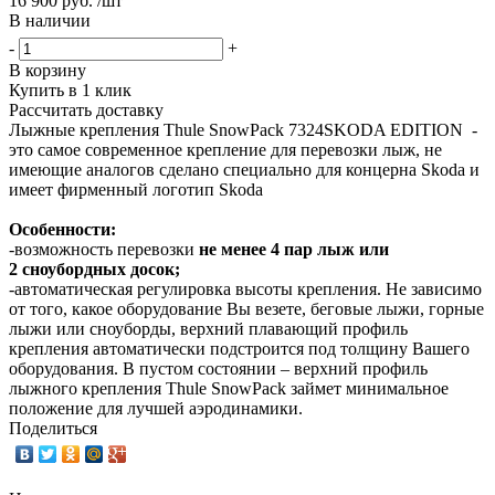
16 900 руб. /шт
В наличии
-
+
В корзину
Купить в 1 клик
Рассчитать доставку
Лыжные крепления Thule SnowPack 7324SKODA EDITION -
это самое современное крепление для перевозки лыж, не
имеющие аналогов сделано специально для концерна Skoda и
имеет фирменный логотип Skoda
Особенности:
-возможность перевозки
не менее 4 пар лыж или
2 сноубордных досок;
-автоматическая регулировка высоты крепления. Не зависимо
от того, какое оборудование Вы везете, беговые лыжи, горные
лыжи или сноуборды, верхний плавающий профиль
крепления автоматически подстроится под толщину Вашего
оборудования. В пустом состоянии – верхний профиль
лыжного крепления Thule SnowPack займет минимальное
положение для лучшей аэродинамики.
Поделиться