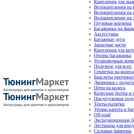
Крепления для лыж
Велокрепления на
Велокрепления на 
Велокрепление на 
Грузовые корзины
Багажники на фарк
Аксессуары
Багажные дуги
Запасные части
Крепления для мот
Опоры багажника
Установочные ком
Полезное для всех
Секретки на колеса
Браслеты противо
Дворники с подогр
Цепи на колеса
Колесные болты и 
Предпусковые под
Тенты-палатки
Упоры капота и ба
Off-road
Экспедиционные б
Лестницы для вне
Силовые бамперы