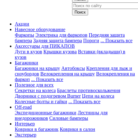
Акции
Навесное оборудование
Фаркопы
Электрика для фаркопов
Передняя защита
бампера
Задняя защита бампера
Пороги
... Показать все
Аксессуары для ПИКАПОВ
Дуги в кузов
Крышки кузова
Вставки (вкладыши) в
кузов
Багажники
Багажники на крышу
Автобоксы
Крепления для лыж и
сноубордов
Велокрепления на крышу
Велокрепления на
фаркоп
... Показать все
Полезное для всех
Секретки на колеса
Браслеты противоскольжения
Дворники с подогревом Burner
Цепи на колеса
Колесные болты и гайки
... Показать все
Off-road
Экспедиционные багажники
Лестницы для
внедорожников
Силовые бамперы
Интерьер
Коврики в багажник
Коврики в салон
Экстерьер