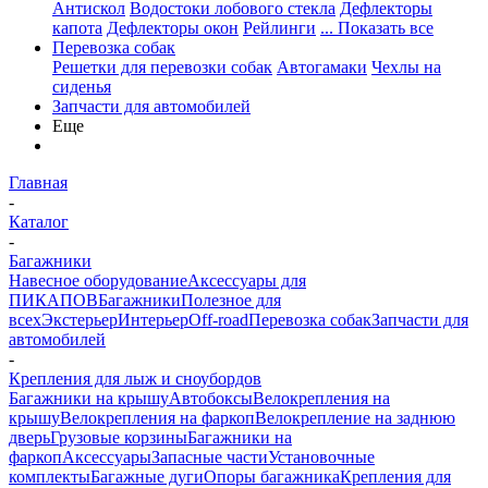
Антискол
Водостоки лобового стекла
Дефлекторы
капота
Дефлекторы окон
Рейлинги
... Показать все
Перевозка собак
Решетки для перевозки собак
Автогамаки
Чехлы на
сиденья
Запчасти для автомобилей
Еще
Главная
-
Каталог
-
Багажники
Навесное оборудование
Аксессуары для
ПИКАПОВ
Багажники
Полезное для
всех
Экстерьер
Интерьер
Off-road
Перевозка собак
Запчасти для
автомобилей
-
Крепления для лыж и сноубордов
Багажники на крышу
Автобоксы
Велокрепления на
крышу
Велокрепления на фаркоп
Велокрепление на заднюю
дверь
Грузовые корзины
Багажники на
фаркоп
Аксессуары
Запасные части
Установочные
комплекты
Багажные дуги
Опоры багажника
Крепления для