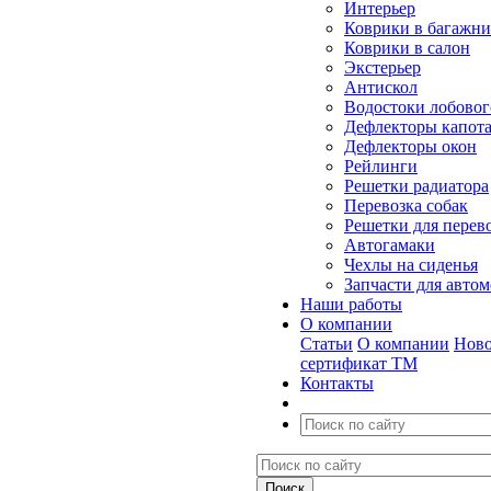
Интерьер
Коврики в багажн
Коврики в салон
Экстерьер
Антискол
Водостоки лобовог
Дефлекторы капот
Дефлекторы окон
Рейлинги
Решетки радиатора
Перевозка собак
Решетки для перев
Автогамаки
Чехлы на сиденья
Запчасти для авто
Наши работы
О компании
Статьи
О компании
Ново
сертификат ТМ
Контакты