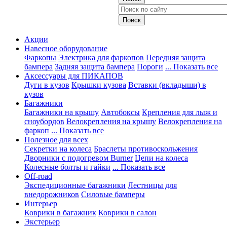
Акции
Навесное оборудование
Фаркопы
Электрика для фаркопов
Передняя защита
бампера
Задняя защита бампера
Пороги
... Показать все
Аксессуары для ПИКАПОВ
Дуги в кузов
Крышки кузова
Вставки (вкладыши) в
кузов
Багажники
Багажники на крышу
Автобоксы
Крепления для лыж и
сноубордов
Велокрепления на крышу
Велокрепления на
фаркоп
... Показать все
Полезное для всех
Секретки на колеса
Браслеты противоскольжения
Дворники с подогревом Burner
Цепи на колеса
Колесные болты и гайки
... Показать все
Off-road
Экспедиционные багажники
Лестницы для
внедорожников
Силовые бамперы
Интерьер
Коврики в багажник
Коврики в салон
Экстерьер