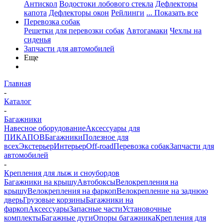
Антискол
Водостоки лобового стекла
Дефлекторы
капота
Дефлекторы окон
Рейлинги
... Показать все
Перевозка собак
Решетки для перевозки собак
Автогамаки
Чехлы на
сиденья
Запчасти для автомобилей
Еще
Главная
-
Каталог
-
Багажники
Навесное оборудование
Аксессуары для
ПИКАПОВ
Багажники
Полезное для
всех
Экстерьер
Интерьер
Off-road
Перевозка собак
Запчасти для
автомобилей
-
Крепления для лыж и сноубордов
Багажники на крышу
Автобоксы
Велокрепления на
крышу
Велокрепления на фаркоп
Велокрепление на заднюю
дверь
Грузовые корзины
Багажники на
фаркоп
Аксессуары
Запасные части
Установочные
комплекты
Багажные дуги
Опоры багажника
Крепления для