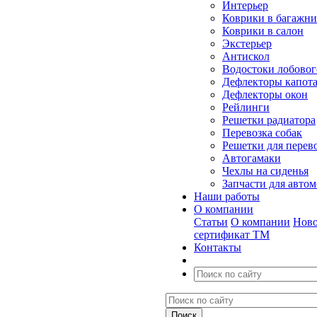
Интерьер
Коврики в багажн
Коврики в салон
Экстерьер
Антискол
Водостоки лобовог
Дефлекторы капот
Дефлекторы окон
Рейлинги
Решетки радиатора
Перевозка собак
Решетки для перев
Автогамаки
Чехлы на сиденья
Запчасти для авто
Наши работы
О компании
Статьи
О компании
Ново
сертификат ТМ
Контакты