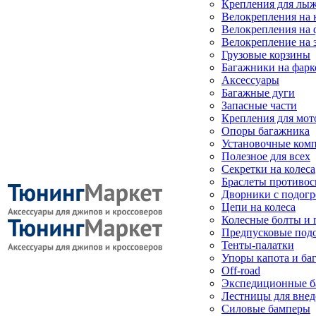
Крепления для лыж
Велокрепления на
Велокрепления на 
Велокрепление на 
Грузовые корзины
Багажники на фарк
Аксессуары
Багажные дуги
Запасные части
Крепления для мот
Опоры багажника
Установочные ком
Полезное для всех
Секретки на колеса
Браслеты противо
Дворники с подогр
Цепи на колеса
Колесные болты и 
Предпусковые под
Тенты-палатки
Упоры капота и ба
Off-road
Экспедиционные б
Лестницы для вне
Силовые бамперы