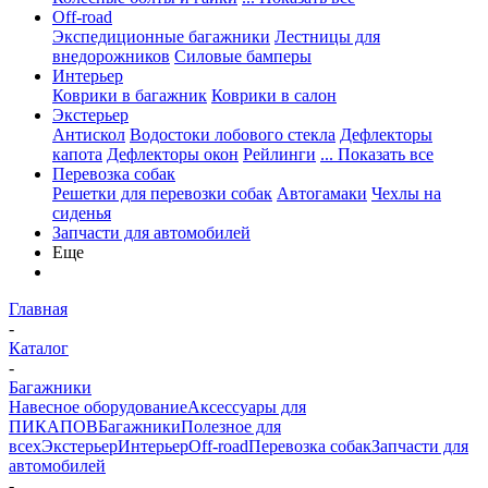
Off-road
Экспедиционные багажники
Лестницы для
внедорожников
Силовые бамперы
Интерьер
Коврики в багажник
Коврики в салон
Экстерьер
Антискол
Водостоки лобового стекла
Дефлекторы
капота
Дефлекторы окон
Рейлинги
... Показать все
Перевозка собак
Решетки для перевозки собак
Автогамаки
Чехлы на
сиденья
Запчасти для автомобилей
Еще
Главная
-
Каталог
-
Багажники
Навесное оборудование
Аксессуары для
ПИКАПОВ
Багажники
Полезное для
всех
Экстерьер
Интерьер
Off-road
Перевозка собак
Запчасти для
автомобилей
-