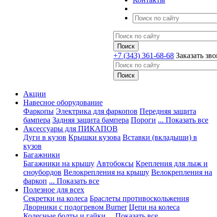
+7 (343) 361-68-68
Заказать зв
Акции
Навесное оборудование
Фаркопы
Электрика для фаркопов
Передняя защита
бампера
Задняя защита бампера
Пороги
... Показать все
Аксессуары для ПИКАПОВ
Дуги в кузов
Крышки кузова
Вставки (вкладыши) в
кузов
Багажники
Багажники на крышу
Автобоксы
Крепления для лыж и
сноубордов
Велокрепления на крышу
Велокрепления на
фаркоп
... Показать все
Полезное для всех
Секретки на колеса
Браслеты противоскольжения
Дворники с подогревом Burner
Цепи на колеса
Колесные болты и гайки
... Показать все