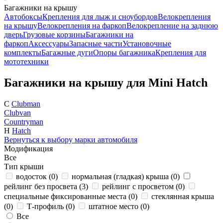
Багажники на крышу
Автобоксы
Крепления для лыж и сноубордов
Велокрепления
на крышу
Велокрепления на фаркоп
Велокрепление на заднюю
дверь
Грузовые корзины
Багажники на
фаркоп
Аксессуары
Запасные части
Установочные
комплекты
Багажные дуги
Опоры багажника
Крепления для
мототехники
Багажники на крышу для Mini Hatch
C
Clubman
Clubvan
Countryman
H
Hatch
Вернуться к выбору марки автомобиля
Модификация
Все
Тип крыши
водосток (
0
)
нормальная (гладкая) крыша (
0
)
рейлинг без просвета (
3
)
рейлинг с просветом (
0
)
специальные фиксированные места (
0
)
стеклянная крыша
(
0
)
Т-профиль (
0
)
штатное место (
0
)
Все