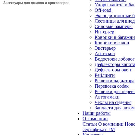
Упоры капота и ба
Off-road
Экспедиционные б
Лестницы для вне
Силовые бамперы
Интерьер
Коврики в багажн
Коврики в салон
Экстерьер
Антискол
Водостоки лобовог
Дефлекторы капот
Дефлекторы окон
Рейлинги
Решетки радиатора
Перевозка собак
Решетки для перев
Автогамаки
Чехлы на сиденья
Запчасти для авто
Наши работы
О компании
Статьи
О компании
Ново
сертификат ТМ
Контакты