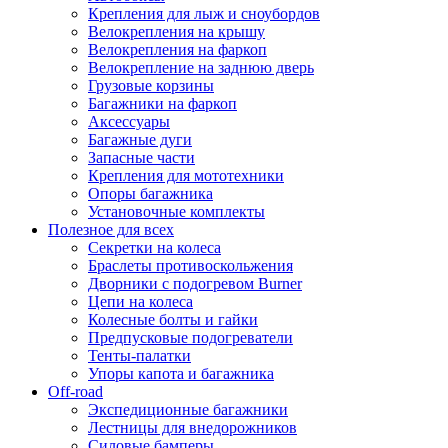
Крепления для лыж и сноубордов
Велокрепления на крышу
Велокрепления на фаркоп
Велокрепление на заднюю дверь
Грузовые корзины
Багажники на фаркоп
Аксессуары
Багажные дуги
Запасные части
Крепления для мототехники
Опоры багажника
Установочные комплекты
Полезное для всех
Секретки на колеса
Браслеты противоскольжения
Дворники с подогревом Burner
Цепи на колеса
Колесные болты и гайки
Предпусковые подогреватели
Тенты-палатки
Упоры капота и багажника
Off-road
Экспедиционные багажники
Лестницы для внедорожников
Силовые бамперы