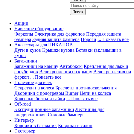
Акции
Навесное оборудование
Фаркопы
Электрика для фаркопов
Передняя защита
бампера
Задняя защита бампера
Пороги
... Показать все
Аксессуары для ПИКАПОВ
Дуги в кузов
Крышки кузова
Вставки (вкладыши) в
кузов
Багажники
Багажники на крышу
Автобоксы
Крепления для лыж и
сноубордов
Велокрепления на крышу
Велокрепления на
фаркоп
... Показать все
Полезное для всех
Секретки на колеса
Браслеты противоскольжения
Дворники с подогревом Burner
Цепи на колеса
Колесные болты и гайки
... Показать все
Off-road
Экспедиционные багажники
Лестницы для
внедорожников
Силовые бамперы
Интерьер
Коврики в багажник
Коврики в салон
Экстерьер