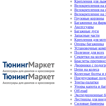
Крепления для лыж
Велокрепления на
Велокрепления на 
Велокрепление на 
Грузовые корзины
Багажники на фарк
Аксессуары
Багажные дуги
Запасные части
Крепления для мот
Опоры багажника
Установочные ком
Полезное для всех
Секретки на колеса
Браслеты противо
Дворники с подогр
Цепи на колеса
Колесные болты и 
Предпусковые под
Тенты-палатки
Упоры капота и ба
Off-road
Экспедиционные б
Лестницы для вне
Силовые бамперы