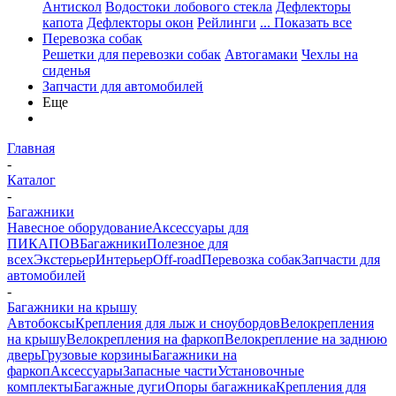
Антискол
Водостоки лобового стекла
Дефлекторы
капота
Дефлекторы окон
Рейлинги
... Показать все
Перевозка собак
Решетки для перевозки собак
Автогамаки
Чехлы на
сиденья
Запчасти для автомобилей
Еще
Главная
-
Каталог
-
Багажники
Навесное оборудование
Аксессуары для
ПИКАПОВ
Багажники
Полезное для
всех
Экстерьер
Интерьер
Off-road
Перевозка собак
Запчасти для
автомобилей
-
Багажники на крышу
Автобоксы
Крепления для лыж и сноубордов
Велокрепления
на крышу
Велокрепления на фаркоп
Велокрепление на заднюю
дверь
Грузовые корзины
Багажники на
фаркоп
Аксессуары
Запасные части
Установочные
комплекты
Багажные дуги
Опоры багажника
Крепления для