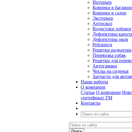
Интерьер
Коврики в багажн
Коврики в салон
Экстерьер
Антискол
Водостоки лобовог
Дефлекторы капот
Дефлекторы окон
Рейлинги
Решетки радиатора
Перевозка собак
Решетки для перев
Автогамаки
Чехлы на сиденья
Запчасти для авто
Наши работы
О компании
Статьи
О компании
Ново
сертификат ТМ
Контакты