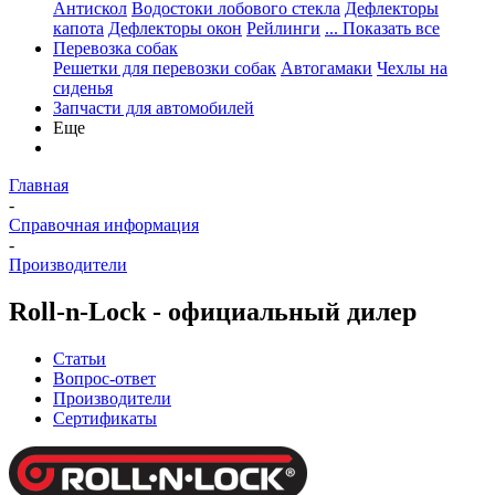
Антискол
Водостоки лобового стекла
Дефлекторы
капота
Дефлекторы окон
Рейлинги
... Показать все
Перевозка собак
Решетки для перевозки собак
Автогамаки
Чехлы на
сиденья
Запчасти для автомобилей
Еще
Главная
-
Справочная информация
-
Производители
Roll-n-Lock - официальный дилер
Статьи
Вопрос-ответ
Производители
Сертификаты