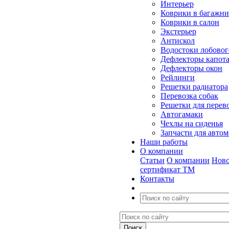
Интерьер
Коврики в багажн
Коврики в салон
Экстерьер
Антискол
Водостоки лобовог
Дефлекторы капот
Дефлекторы окон
Рейлинги
Решетки радиатора
Перевозка собак
Решетки для перев
Автогамаки
Чехлы на сиденья
Запчасти для авто
Наши работы
О компании
Статьи
О компании
Ново
сертификат ТМ
Контакты