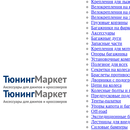
Крепления для лыж
Велокрепления на
Велокрепления на 
Велокрепление на 
Грузовые корзины
Багажники на фарк
Аксессуары
Багажные дуги
Запасные части
Крепления для мот
Опоры багажника
Установочные ком
Полезное для всех
Секретки на колеса
Браслеты противо
Дворники с подогр
Цепи на колеса
Колесные болты и 
Предпусковые под
Тенты-палатки
Упоры капота и ба
Off-road
Экспедиционные б
Лестницы для вне
Силовые бамперы