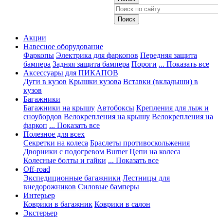
Акции
Навесное оборудование
Фаркопы
Электрика для фаркопов
Передняя защита
бампера
Задняя защита бампера
Пороги
... Показать все
Аксессуары для ПИКАПОВ
Дуги в кузов
Крышки кузова
Вставки (вкладыши) в
кузов
Багажники
Багажники на крышу
Автобоксы
Крепления для лыж и
сноубордов
Велокрепления на крышу
Велокрепления на
фаркоп
... Показать все
Полезное для всех
Секретки на колеса
Браслеты противоскольжения
Дворники с подогревом Burner
Цепи на колеса
Колесные болты и гайки
... Показать все
Off-road
Экспедиционные багажники
Лестницы для
внедорожников
Силовые бамперы
Интерьер
Коврики в багажник
Коврики в салон
Экстерьер