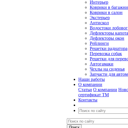
Интерьер
Коврики в багажн
Коврики в салон
Экстерьер
Антискол
Водостоки лобовог
Дефлекторы капот
Дефлекторы окон
Рейлинги
Решетки радиатора
Перевозка собак
Решетки для перев
Автогамаки
Чехлы на сиденья
Запчасти для авто
Наши работы
О компании
Статьи
О компании
Ново
сертификат ТМ
Контакты