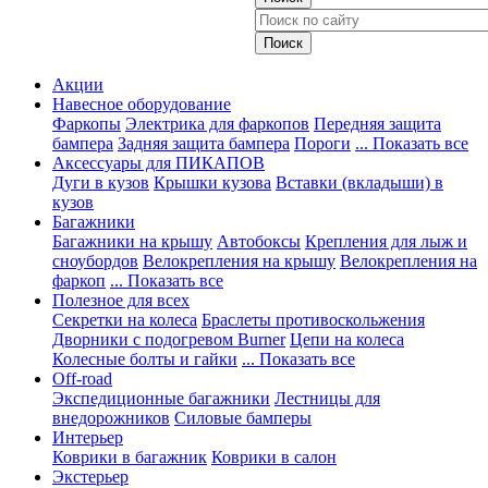
Акции
Навесное оборудование
Фаркопы
Электрика для фаркопов
Передняя защита
бампера
Задняя защита бампера
Пороги
... Показать все
Аксессуары для ПИКАПОВ
Дуги в кузов
Крышки кузова
Вставки (вкладыши) в
кузов
Багажники
Багажники на крышу
Автобоксы
Крепления для лыж и
сноубордов
Велокрепления на крышу
Велокрепления на
фаркоп
... Показать все
Полезное для всех
Секретки на колеса
Браслеты противоскольжения
Дворники с подогревом Burner
Цепи на колеса
Колесные болты и гайки
... Показать все
Off-road
Экспедиционные багажники
Лестницы для
внедорожников
Силовые бамперы
Интерьер
Коврики в багажник
Коврики в салон
Экстерьер