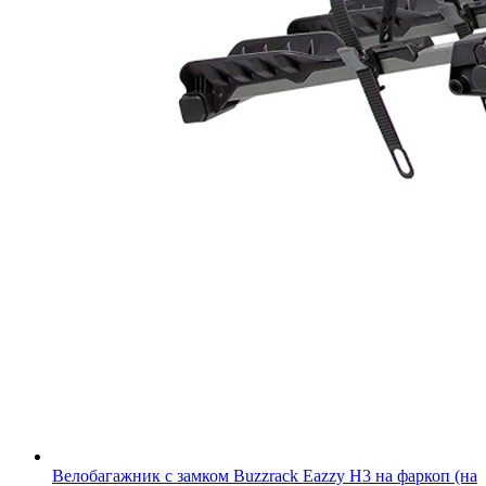
Велобагажник с замком Buzzrack Eazzy H3 на фаркоп (на