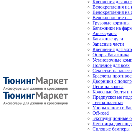
Крепления для лыж
Велокрепления на
Велокрепления на 
Велокрепление на 
Грузовые корзины
Багажники на фарк
Аксессуары
Багажные дуги
Запасные части
Крепления для мот
Опоры багажника
Установочные ком
Полезное для всех
Секретки на колеса
Браслеты противо
Дворники с подогр
Цепи на колеса
Колесные болты и 
Предпусковые под
Тенты-палатки
Упоры капота и ба
Off-road
Экспедиционные б
Лестницы для вне
Силовые бамперы