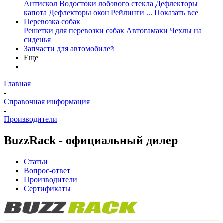
Антискол
Водостоки лобового стекла
Дефлекторы
капота
Дефлекторы окон
Рейлинги
... Показать все
Перевозка собак
Решетки для перевозки собак
Автогамаки
Чехлы на
сиденья
Запчасти для автомобилей
Еще
Главная
-
Справочная информация
-
Производители
BuzzRack - официальный дилер
Статьи
Вопрос-ответ
Производители
Сертификаты