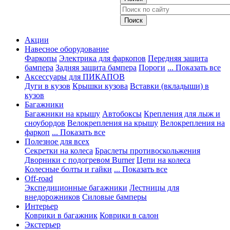
Акции
Навесное оборудование
Фаркопы
Электрика для фаркопов
Передняя защита
бампера
Задняя защита бампера
Пороги
... Показать все
Аксессуары для ПИКАПОВ
Дуги в кузов
Крышки кузова
Вставки (вкладыши) в
кузов
Багажники
Багажники на крышу
Автобоксы
Крепления для лыж и
сноубордов
Велокрепления на крышу
Велокрепления на
фаркоп
... Показать все
Полезное для всех
Секретки на колеса
Браслеты противоскольжения
Дворники с подогревом Burner
Цепи на колеса
Колесные болты и гайки
... Показать все
Off-road
Экспедиционные багажники
Лестницы для
внедорожников
Силовые бамперы
Интерьер
Коврики в багажник
Коврики в салон
Экстерьер