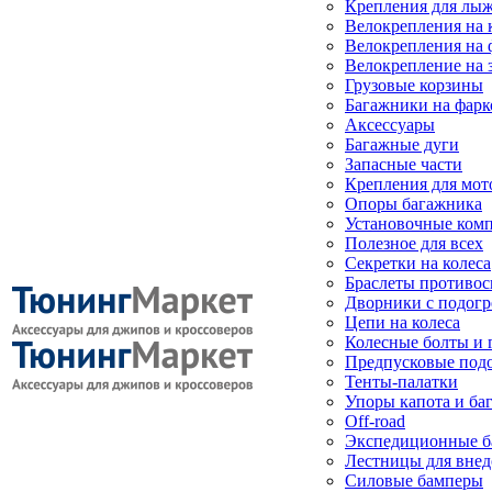
Крепления для лыж
Велокрепления на
Велокрепления на 
Велокрепление на 
Грузовые корзины
Багажники на фарк
Аксессуары
Багажные дуги
Запасные части
Крепления для мот
Опоры багажника
Установочные ком
Полезное для всех
Секретки на колеса
Браслеты противо
Дворники с подогр
Цепи на колеса
Колесные болты и 
Предпусковые под
Тенты-палатки
Упоры капота и ба
Off-road
Экспедиционные б
Лестницы для вне
Силовые бамперы