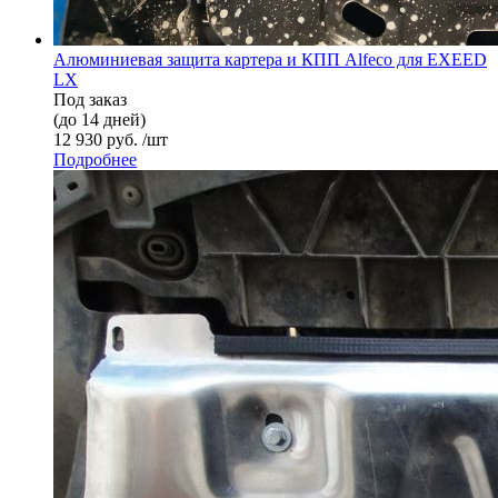
Алюминиевая защита картера и КПП Alfeco для EXEED
LX
Под заказ
(до 14 дней)
12 930 руб. /шт
Подробнее