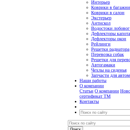
Интерьер
Коврики в багажн
Коврики в салон
Экстерьер
Антискол
Водостоки лобовог
Дефлекторы капот
Дефлекторы окон
Рейлинги
Решетки радиатора
Перевозка собак
Решетки для перев
Автогамаки
Чехлы на сиденья
Запчасти для авто
Наши работы
О компании
Статьи
О компании
Ново
сертификат ТМ
Контакты