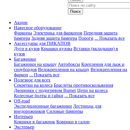
Акции
Навесное оборудование
Фаркопы
Электрика для фаркопов
Передняя защита
бампера
Задняя защита бампера
Пороги
... Показать все
Аксессуары для ПИКАПОВ
Дуги в кузов
Крышки кузова
Вставки (вкладыши) в
кузов
Багажники
Багажники на крышу
Автобоксы
Крепления для лыж и
сноубордов
Велокрепления на крышу
Велокрепления на
фаркоп
... Показать все
Полезное для всех
Секретки на колеса
Браслеты противоскольжения
Дворники с подогревом Burner
Цепи на колеса
Колесные болты и гайки
... Показать все
Off-road
Экспедиционные багажники
Лестницы для
внедорожников
Силовые бамперы
Интерьер
Коврики в багажник
Коврики в салон
Экстерьер