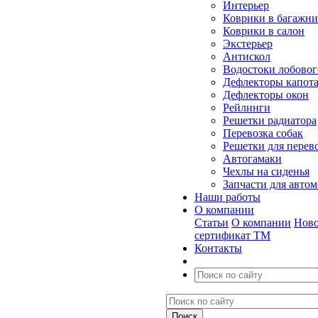
Интерьер
Коврики в багажн
Коврики в салон
Экстерьер
Антискол
Водостоки лобовог
Дефлекторы капот
Дефлекторы окон
Рейлинги
Решетки радиатора
Перевозка собак
Решетки для перев
Автогамаки
Чехлы на сиденья
Запчасти для авто
Наши работы
О компании
Статьи
О компании
Ново
сертификат ТМ
Контакты