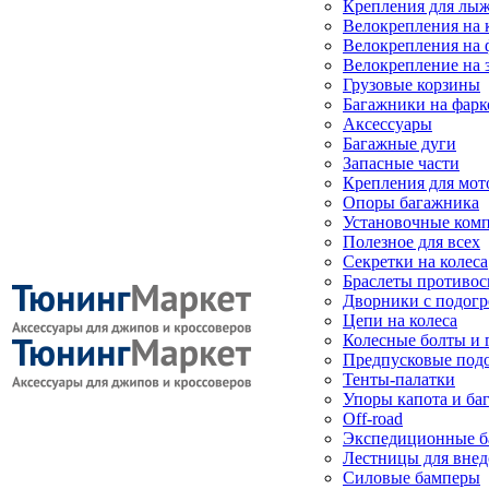
Крепления для лыж
Велокрепления на
Велокрепления на 
Велокрепление на 
Грузовые корзины
Багажники на фарк
Аксессуары
Багажные дуги
Запасные части
Крепления для мот
Опоры багажника
Установочные ком
Полезное для всех
Секретки на колеса
Браслеты противо
Дворники с подогр
Цепи на колеса
Колесные болты и 
Предпусковые под
Тенты-палатки
Упоры капота и ба
Off-road
Экспедиционные б
Лестницы для вне
Силовые бамперы