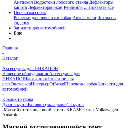
Антискол
Водостоки лобового стекла
Дефлекторы
капота
Дефлекторы окон
Рейлинги
... Показать все
Перевозка собак
Решетки для перевозки собак
Автогамаки
Чехлы на
сиденья
Запчасти для автомобилей
Еще
Главная
-
Каталог
-
Аксессуары для ПИКАПОВ
Навесное оборудование
Аксессуары для
ПИКАПОВ
Багажники
Полезное для
всех
Экстерьер
Интерьер
Off-road
Перевозка собак
Запчасти для
автомобилей
-
Крышки кузова
Дуги в кузов
Вставки (вкладыши) в кузов
-
Мягкий отстегивающийся тент KRAMCO для Volkswagen
Amarok
Мягкий отстегивающийся тент