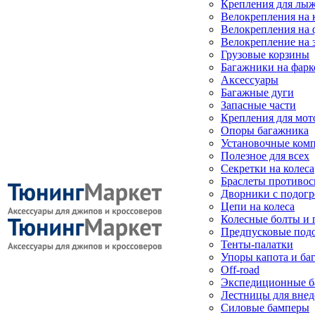
Крепления для лыж
Велокрепления на
Велокрепления на 
Велокрепление на 
Грузовые корзины
Багажники на фарк
Аксессуары
Багажные дуги
Запасные части
Крепления для мот
Опоры багажника
Установочные ком
Полезное для всех
Секретки на колеса
Браслеты противо
Дворники с подогр
Цепи на колеса
Колесные болты и 
Предпусковые под
Тенты-палатки
Упоры капота и ба
Off-road
Экспедиционные б
Лестницы для вне
Силовые бамперы