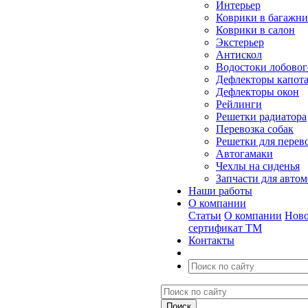
Интерьер
Коврики в багажн
Коврики в салон
Экстерьер
Антискол
Водостоки лобовог
Дефлекторы капот
Дефлекторы окон
Рейлинги
Решетки радиатора
Перевозка собак
Решетки для перев
Автогамаки
Чехлы на сиденья
Запчасти для авто
Наши работы
О компании
Статьи
О компании
Ново
сертификат ТМ
Контакты