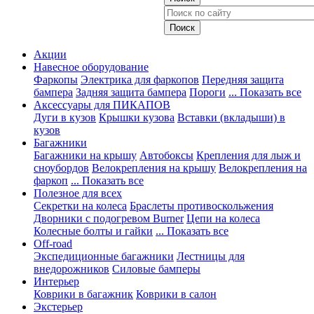
Акции
Навесное оборудование
Фаркопы
Электрика для фаркопов
Передняя защита
бампера
Задняя защита бампера
Пороги
... Показать все
Аксессуары для ПИКАПОВ
Дуги в кузов
Крышки кузова
Вставки (вкладыши) в
кузов
Багажники
Багажники на крышу
Автобоксы
Крепления для лыж и
сноубордов
Велокрепления на крышу
Велокрепления на
фаркоп
... Показать все
Полезное для всех
Секретки на колеса
Браслеты противоскольжения
Дворники с подогревом Burner
Цепи на колеса
Колесные болты и гайки
... Показать все
Off-road
Экспедиционные багажники
Лестницы для
внедорожников
Силовые бамперы
Интерьер
Коврики в багажник
Коврики в салон
Экстерьер