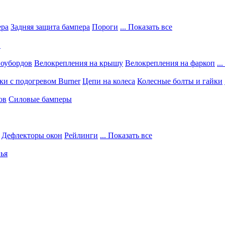
ера
Задняя защита бампера
Пороги
... Показать все
в
ноубордов
Велокрепления на крышу
Велокрепления на фаркоп
..
и с подогревом Burner
Цепи на колеса
Колесные болты и гайки
ов
Силовые бамперы
Дефлекторы окон
Рейлинги
... Показать все
ья