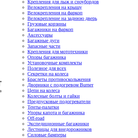
Крепления для лыж и сноубордов
Велокрепления на крышу
Велокрепления на фаркоп
Велокрепление на заднюю дверь
Грузовые корзины
Багажники на фаркоп
Аксессуары
Багажные дуги
Запасные части
Крепления для мототехники
Опоры багажника
Установочные комплекты
Полезное для всех
Секретки на колеса
Браслеты противоскольжения
Дворники с подогревом Burner
Цепи на колеса
Колесные болты и гайки
Предпусковые подогреватели
Тенты-палатки
Упоры капота и багажника
Off-road
Экспедиционные багажники
Лестницы для внедорожников
Силовые бамперы