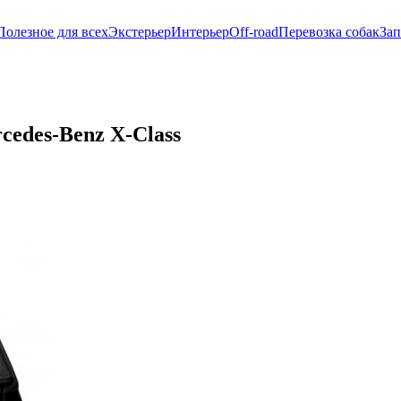
Полезное для всех
Экстерьер
Интерьер
Off-road
Перевозка собак
Зап
edes-Benz X-Class