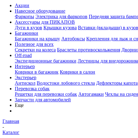
Акции
Навесное оборудование
Фаркопы
Электрика для фаркопов
Передняя защита бамп
Аксессуары для ПИКАПОВ
Дуги в кузов
Крышки кузова
Вставки (вкладыши) в кузо
Багажники
Багажники на крышу
Автобоксы
Крепления для лыж и с
Полезное для всех
Секретки на колеса
Браслеты противоскольжения
Дворник
Off-road
Экспедиционные багажники
Лестницы для внедорожник
Интерьер
Коврики в багажник
Коврики в салон
Экстерьер
Антискол
Водостоки лобового стекла
Дефлекторы капота
Перевозка собак
Решетки для перевозки собак
Автогамаки
Чехлы на сиден
Запчасти для автомобилей
Еще
Главная
-
Каталог
-