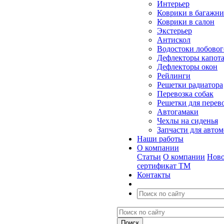
Интерьер
Коврики в багажн
Коврики в салон
Экстерьер
Антискол
Водостоки лобовог
Дефлекторы капот
Дефлекторы окон
Рейлинги
Решетки радиатора
Перевозка собак
Решетки для перев
Автогамаки
Чехлы на сиденья
Запчасти для авто
Наши работы
О компании
Статьи
О компании
Ново
сертификат ТМ
Контакты