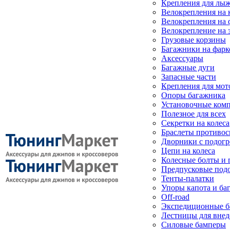
Крепления для лыж
Велокрепления на
Велокрепления на 
Велокрепление на 
Грузовые корзины
Багажники на фарк
Аксессуары
Багажные дуги
Запасные части
Крепления для мот
Опоры багажника
Установочные ком
Полезное для всех
Секретки на колеса
Браслеты противо
Дворники с подогр
Цепи на колеса
Колесные болты и 
Предпусковые под
Тенты-палатки
Упоры капота и ба
Off-road
Экспедиционные б
Лестницы для вне
Силовые бамперы