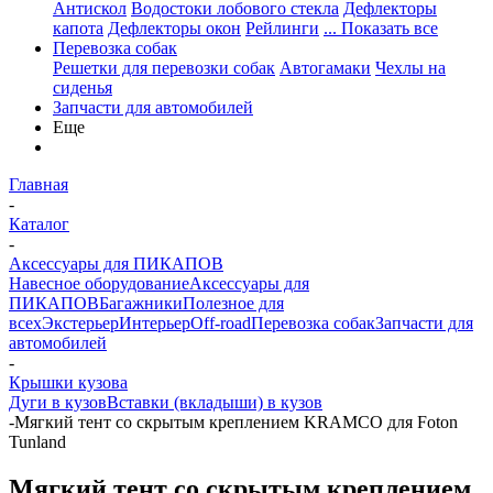
Антискол
Водостоки лобового стекла
Дефлекторы
капота
Дефлекторы окон
Рейлинги
... Показать все
Перевозка собак
Решетки для перевозки собак
Автогамаки
Чехлы на
сиденья
Запчасти для автомобилей
Еще
Главная
-
Каталог
-
Аксессуары для ПИКАПОВ
Навесное оборудование
Аксессуары для
ПИКАПОВ
Багажники
Полезное для
всех
Экстерьер
Интерьер
Off-road
Перевозка собак
Запчасти для
автомобилей
-
Крышки кузова
Дуги в кузов
Вставки (вкладыши) в кузов
-
Мягкий тент со скрытым креплением KRAMCO для Foton
Tunland
Мягкий тент со скрытым креплением