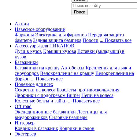
Акции
Навесное оборудование
Фаркопы
Электрика для фаркопов
Передняя защита
бампера
Задняя защита бампера
Пороги
... Показать все
Аксессуары для ПИКАПОВ
Дуги в кузов
Крышки кузова
Вставки (вкладыши) в
кузов
Багажники
Багажники на крышу
Автобоксы
Крепления для лыж и
сноубордов
Велокрепления на крышу
Велокрепления на
фаркоп
... Показать все
Полезное для всех
Секретки на колеса
Браслеты противоскольжения
Дворники с подогревом Burner
Цепи на колеса
Колесные болты и гайки
... Показать все
Off-road
Экспедиционные багажники
Лестницы для
внедорожников
Силовые бамперы
Интерьер
Коврики в багажник
Коврики в салон
Экстерьер