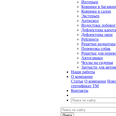
Интерьер
Коврики в багажн
Коврики в салон
Экстерьер
Антискол
Водостоки лобовог
Дефлекторы капот
Дефлекторы окон
Рейлинги
Решетки радиатора
Перевозка собак
Решетки для перев
Автогамаки
Чехлы на сиденья
Запчасти для авто
Наши работы
О компании
Статьи
О компании
Ново
сертификат ТМ
Контакты