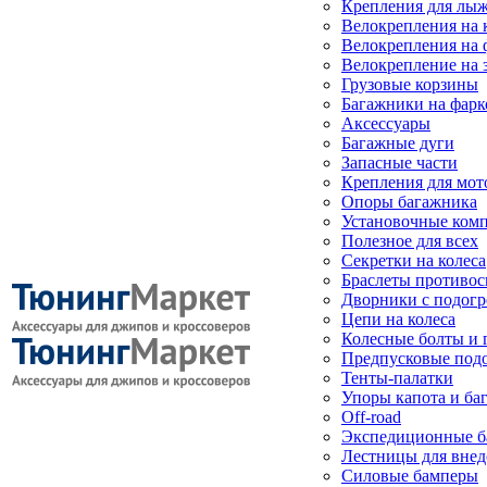
Крепления для лыж
Велокрепления на
Велокрепления на 
Велокрепление на 
Грузовые корзины
Багажники на фарк
Аксессуары
Багажные дуги
Запасные части
Крепления для мот
Опоры багажника
Установочные ком
Полезное для всех
Секретки на колеса
Браслеты противо
Дворники с подогр
Цепи на колеса
Колесные болты и 
Предпусковые под
Тенты-палатки
Упоры капота и ба
Off-road
Экспедиционные б
Лестницы для вне
Силовые бамперы