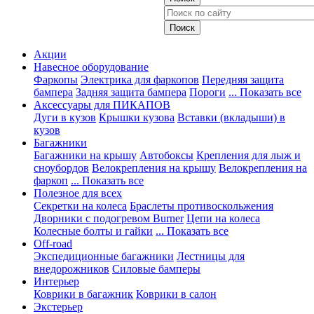
Акции
Навесное оборудование
Фаркопы
Электрика для фаркопов
Передняя защита
бампера
Задняя защита бампера
Пороги
... Показать все
Аксессуары для ПИКАПОВ
Дуги в кузов
Крышки кузова
Вставки (вкладыши) в
кузов
Багажники
Багажники на крышу
Автобоксы
Крепления для лыж и
сноубордов
Велокрепления на крышу
Велокрепления на
фаркоп
... Показать все
Полезное для всех
Секретки на колеса
Браслеты противоскольжения
Дворники с подогревом Burner
Цепи на колеса
Колесные болты и гайки
... Показать все
Off-road
Экспедиционные багажники
Лестницы для
внедорожников
Силовые бамперы
Интерьер
Коврики в багажник
Коврики в салон
Экстерьер