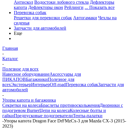
Антискол
Водостоки лобового стекла
Дефлекторы
капота
Дефлекторы окон
Рейлинги
... Показать все
Перевозка собак
Решетки для перевозки собак
Автогамаки
Чехлы на
сиденья
Запчасти для автомобилей
Еще
Главная
-
Каталог
-
Полезное для всех
Навесное оборудование
Аксессуары для
ПИКАПОВ
Багажники
Полезное для
всех
Экстерьер
Интерьер
Off-road
Перевозка собак
Запчасти для
автомобилей
-
Упоры капота и багажника
Секретки на колеса
Браслеты противоскольжения
Дворники с
подогревом Burner
Цепи на колеса
Колесные болты и
гайки
Предпусковые подогреватели
Тенты-палатки
-
Упоры капота Dragon Face DrFMzCx-3 для Mazda CX-3 (2015-
2023)