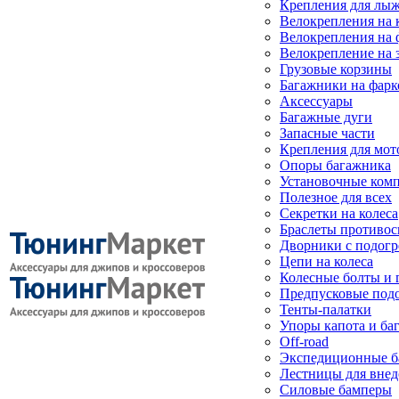
Крепления для лыж
Велокрепления на
Велокрепления на 
Велокрепление на 
Грузовые корзины
Багажники на фарк
Аксессуары
Багажные дуги
Запасные части
Крепления для мот
Опоры багажника
Установочные ком
Полезное для всех
Секретки на колеса
Браслеты противо
Дворники с подогр
Цепи на колеса
Колесные болты и 
Предпусковые под
Тенты-палатки
Упоры капота и ба
Off-road
Экспедиционные б
Лестницы для вне
Силовые бамперы