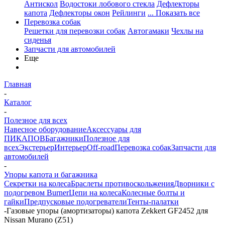
Антискол
Водостоки лобового стекла
Дефлекторы
капота
Дефлекторы окон
Рейлинги
... Показать все
Перевозка собак
Решетки для перевозки собак
Автогамаки
Чехлы на
сиденья
Запчасти для автомобилей
Еще
Главная
-
Каталог
-
Полезное для всех
Навесное оборудование
Аксессуары для
ПИКАПОВ
Багажники
Полезное для
всех
Экстерьер
Интерьер
Off-road
Перевозка собак
Запчасти для
автомобилей
-
Упоры капота и багажника
Секретки на колеса
Браслеты противоскольжения
Дворники с
подогревом Burner
Цепи на колеса
Колесные болты и
гайки
Предпусковые подогреватели
Тенты-палатки
-
Газовые упоры (амортизаторы) капота Zekkert GF2452 для
Nissan Murano (Z51)