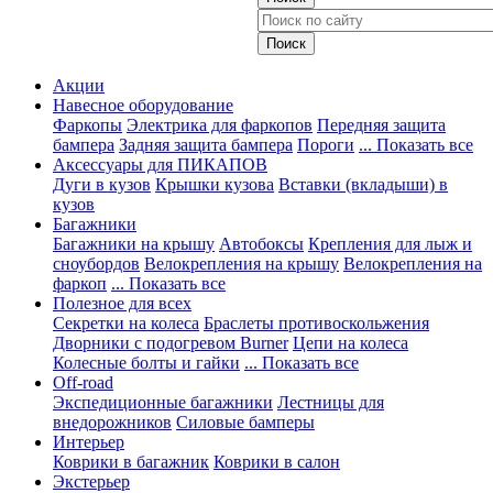
Акции
Навесное оборудование
Фаркопы
Электрика для фаркопов
Передняя защита
бампера
Задняя защита бампера
Пороги
... Показать все
Аксессуары для ПИКАПОВ
Дуги в кузов
Крышки кузова
Вставки (вкладыши) в
кузов
Багажники
Багажники на крышу
Автобоксы
Крепления для лыж и
сноубордов
Велокрепления на крышу
Велокрепления на
фаркоп
... Показать все
Полезное для всех
Секретки на колеса
Браслеты противоскольжения
Дворники с подогревом Burner
Цепи на колеса
Колесные болты и гайки
... Показать все
Off-road
Экспедиционные багажники
Лестницы для
внедорожников
Силовые бамперы
Интерьер
Коврики в багажник
Коврики в салон
Экстерьер