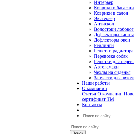
Интерьер
Коврики в багажн
Коврики в салон
Экстерьер
Антискол
Водостоки лобовог
Дефлекторы капот
Дефлекторы окон
Рейлинги
Решетки радиатора
Перевозка собак
Решетки для перев
Автогамаки
Чехлы на сиденья
Запчасти для авто
Наши работы
О компании
Статьи
О компании
Ново
сертификат ТМ
Контакты