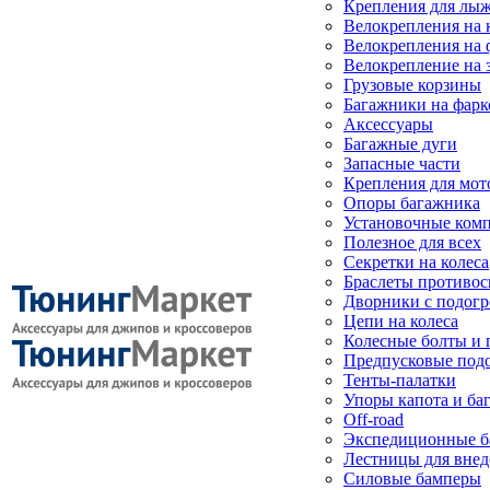
Крепления для лыж
Велокрепления на
Велокрепления на 
Велокрепление на 
Грузовые корзины
Багажники на фарк
Аксессуары
Багажные дуги
Запасные части
Крепления для мот
Опоры багажника
Установочные ком
Полезное для всех
Секретки на колеса
Браслеты противо
Дворники с подогр
Цепи на колеса
Колесные болты и 
Предпусковые под
Тенты-палатки
Упоры капота и ба
Off-road
Экспедиционные б
Лестницы для вне
Силовые бамперы