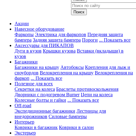
Акции
Навесное оборудование
Фаркопы
Электрика для фаркопов
Передняя защита
бампера
Задняя защита бампера
Пороги
... Показать все
Аксессуары для ПИКАПОВ
Дуги в кузов
Крышки кузова
Вставки (вкладыши) в
кузов
Багажники
Багажники на крышу
Автобоксы
Крепления для лыж и
сноубордов
Велокрепления на крышу
Велокрепления на
фаркоп
... Показать все
Полезное для всех
Секретки на колеса
Браслеты противоскольжения
Дворники с подогревом Burner
Цепи на колеса
Колесные болты и гайки
... Показать все
Off-road
Экспедиционные багажники
Лестницы для
внедорожников
Силовые бамперы
Интерьер
Коврики в багажник
Коврики в салон
Экстерьер