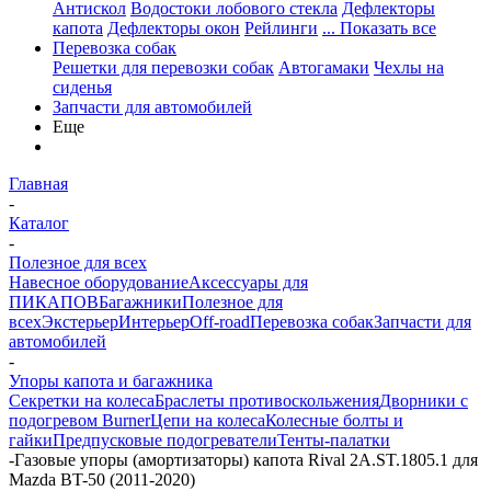
Антискол
Водостоки лобового стекла
Дефлекторы
капота
Дефлекторы окон
Рейлинги
... Показать все
Перевозка собак
Решетки для перевозки собак
Автогамаки
Чехлы на
сиденья
Запчасти для автомобилей
Еще
Главная
-
Каталог
-
Полезное для всех
Навесное оборудование
Аксессуары для
ПИКАПОВ
Багажники
Полезное для
всех
Экстерьер
Интерьер
Off-road
Перевозка собак
Запчасти для
автомобилей
-
Упоры капота и багажника
Секретки на колеса
Браслеты противоскольжения
Дворники с
подогревом Burner
Цепи на колеса
Колесные болты и
гайки
Предпусковые подогреватели
Тенты-палатки
-
Газовые упоры (амортизаторы) капота Rival 2A.ST.1805.1 для
Mazda BT-50 (2011-2020)