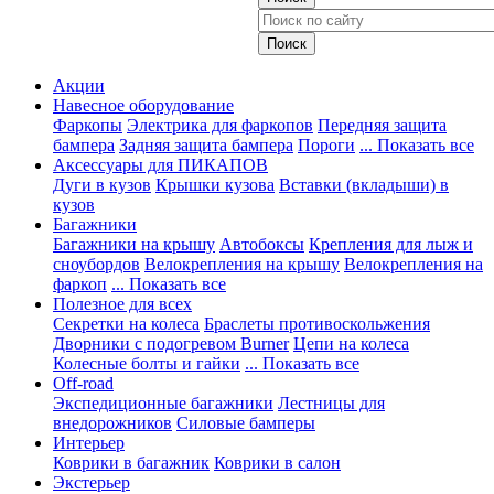
Акции
Навесное оборудование
Фаркопы
Электрика для фаркопов
Передняя защита
бампера
Задняя защита бампера
Пороги
... Показать все
Аксессуары для ПИКАПОВ
Дуги в кузов
Крышки кузова
Вставки (вкладыши) в
кузов
Багажники
Багажники на крышу
Автобоксы
Крепления для лыж и
сноубордов
Велокрепления на крышу
Велокрепления на
фаркоп
... Показать все
Полезное для всех
Секретки на колеса
Браслеты противоскольжения
Дворники с подогревом Burner
Цепи на колеса
Колесные болты и гайки
... Показать все
Off-road
Экспедиционные багажники
Лестницы для
внедорожников
Силовые бамперы
Интерьер
Коврики в багажник
Коврики в салон
Экстерьер