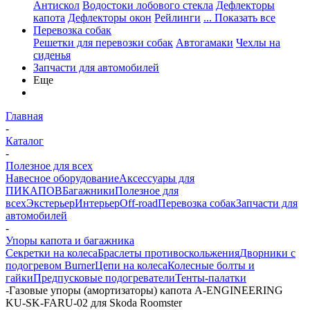
Антискол
Водостоки лобового стекла
Дефлекторы
капота
Дефлекторы окон
Рейлинги
... Показать все
Перевозка собак
Решетки для перевозки собак
Автогамаки
Чехлы на
сиденья
Запчасти для автомобилей
Еще
Главная
-
Каталог
-
Полезное для всех
Навесное оборудование
Аксессуары для
ПИКАПОВ
Багажники
Полезное для
всех
Экстерьер
Интерьер
Off-road
Перевозка собак
Запчасти для
автомобилей
-
Упоры капота и багажника
Секретки на колеса
Браслеты противоскольжения
Дворники с
подогревом Burner
Цепи на колеса
Колесные болты и
гайки
Предпусковые подогреватели
Тенты-палатки
-
Газовые упоры (амортизаторы) капота A-ENGINEERING
KU-SK-FARU-02 для Skoda Roomster