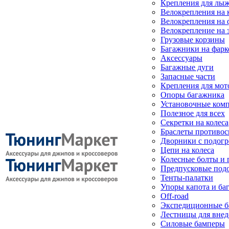
Крепления для лыж
Велокрепления на
Велокрепления на 
Велокрепление на 
Грузовые корзины
Багажники на фарк
Аксессуары
Багажные дуги
Запасные части
Крепления для мот
Опоры багажника
Установочные ком
Полезное для всех
Секретки на колеса
Браслеты противо
Дворники с подогр
Цепи на колеса
Колесные болты и 
Предпусковые под
Тенты-палатки
Упоры капота и ба
Off-road
Экспедиционные б
Лестницы для вне
Силовые бамперы