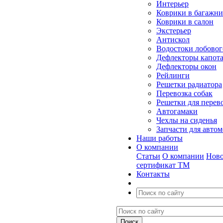
Интерьер
Коврики в багажн
Коврики в салон
Экстерьер
Антискол
Водостоки лобовог
Дефлекторы капот
Дефлекторы окон
Рейлинги
Решетки радиатора
Перевозка собак
Решетки для перев
Автогамаки
Чехлы на сиденья
Запчасти для авто
Наши работы
О компании
Статьи
О компании
Ново
сертификат ТМ
Контакты