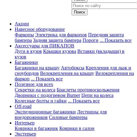
Акции
Навесное оборудование
Фаркопы
Электрика для фаркопов
Передняя защита
бампера
Задняя защита бампера
Пороги
... Показать все
Аксессуары для ПИКАПОВ
Дуги в кузов
Крышки кузова
Вставки (вкладыши) в
кузов
Багажники
Багажники на крышу
Автобоксы
Крепления для лыж и
сноубордов
Велокрепления на крышу
Велокрепления на
фаркоп
... Показать все
Полезное для всех
Секретки на колеса
Браслеты противоскольжения
Дворники с подогревом Burner
Цепи на колеса
Колесные болты и гайки
... Показать все
Off-road
Экспедиционные багажники
Лестницы для
внедорожников
Силовые бамперы
Интерьер
Коврики в багажник
Коврики в салон
Экстерьер