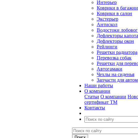
Интерьер
Коврики в багажн
Коврики в салон
Экстерьер
Антискол
Водостоки лобовог
Дефлекторы капот
Дефлекторы окон
Рейлинги
Решетки радиатора
Перевозка собак
Решетки для перев
Автогамаки
Чехлы на сиденья
Запчасти для авто
Наши работы
О компании
Статьи
О компании
Ново
сертификат ТМ
Контакты