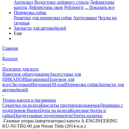
Антискол
Водостоки лобового стекла
Дефлекторы
капота
Дефлекторы окон
Рейлинги
... Показать все
Перевозка собак
Решетки для перевозки собак
Автогамаки
Чехлы на
сиденья
Запчасти для автомобилей
Еще
Главная
-
Каталог
-
Полезное для всех
Навесное оборудование
Аксессуары для
ПИКАПОВ
Багажники
Полезное для
всех
Экстерьер
Интерьер
Off-road
Перевозка собак
Запчасти для
автомобилей
-
Упоры капота и багажника
Секретки на колеса
Браслеты противоскольжения
Дворники с
подогревом Burner
Цепи на колеса
Колесные болты и
гайки
Предпусковые подогреватели
Тенты-палатки
-
Газовые упоры (амортизаторы) капота A-ENGINEERING
KU-NI-TI02-00 для Nissan Tiida (2014-н.в.)