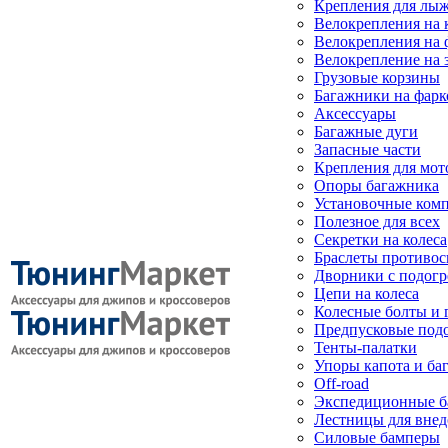
Крепления для лыж
Велокрепления на
Велокрепления на 
Велокрепление на 
Грузовые корзины
Багажники на фарк
Аксессуары
Багажные дуги
Запасные части
Крепления для мот
Опоры багажника
Установочные ком
Полезное для всех
Секретки на колеса
Браслеты противо
Дворники с подогр
Цепи на колеса
Колесные болты и 
Предпусковые под
Тенты-палатки
Упоры капота и ба
Off-road
Экспедиционные б
Лестницы для вне
Силовые бамперы