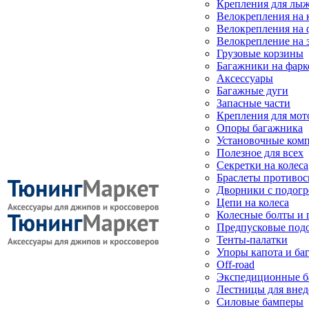
Крепления для лыж
Велокрепления на
Велокрепления на 
Велокрепление на 
Грузовые корзины
Багажники на фарк
Аксессуары
Багажные дуги
Запасные части
Крепления для мот
Опоры багажника
Установочные ком
Полезное для всех
Секретки на колеса
Браслеты противо
Дворники с подогр
Цепи на колеса
Колесные болты и 
Предпусковые под
Тенты-палатки
Упоры капота и ба
Off-road
Экспедиционные б
Лестницы для вне
Силовые бамперы