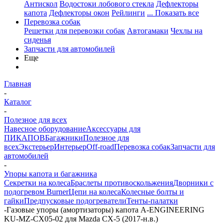
Антискол
Водостоки лобового стекла
Дефлекторы
капота
Дефлекторы окон
Рейлинги
... Показать все
Перевозка собак
Решетки для перевозки собак
Автогамаки
Чехлы на
сиденья
Запчасти для автомобилей
Еще
Главная
-
Каталог
-
Полезное для всех
Навесное оборудование
Аксессуары для
ПИКАПОВ
Багажники
Полезное для
всех
Экстерьер
Интерьер
Off-road
Перевозка собак
Запчасти для
автомобилей
-
Упоры капота и багажника
Секретки на колеса
Браслеты противоскольжения
Дворники с
подогревом Burner
Цепи на колеса
Колесные болты и
гайки
Предпусковые подогреватели
Тенты-палатки
-
Газовые упоры (амортизаторы) капота A-ENGINEERING
KU-MZ-CX05-02 для Mazda CX-5 (2017-н.в.)