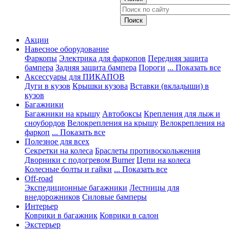
Акции
Навесное оборудование
Фаркопы
Электрика для фаркопов
Передняя защита
бампера
Задняя защита бампера
Пороги
... Показать все
Аксессуары для ПИКАПОВ
Дуги в кузов
Крышки кузова
Вставки (вкладыши) в
кузов
Багажники
Багажники на крышу
Автобоксы
Крепления для лыж и
сноубордов
Велокрепления на крышу
Велокрепления на
фаркоп
... Показать все
Полезное для всех
Секретки на колеса
Браслеты противоскольжения
Дворники с подогревом Burner
Цепи на колеса
Колесные болты и гайки
... Показать все
Off-road
Экспедиционные багажники
Лестницы для
внедорожников
Силовые бамперы
Интерьер
Коврики в багажник
Коврики в салон
Экстерьер