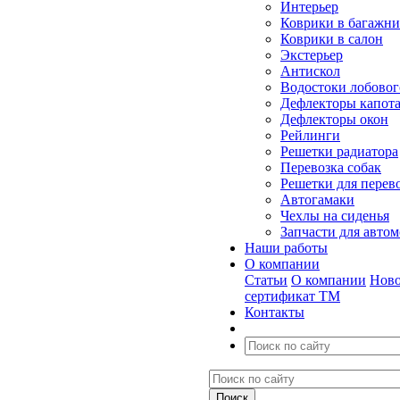
Интерьер
Коврики в багажн
Коврики в салон
Экстерьер
Антискол
Водостоки лобовог
Дефлекторы капот
Дефлекторы окон
Рейлинги
Решетки радиатора
Перевозка собак
Решетки для перев
Автогамаки
Чехлы на сиденья
Запчасти для авто
Наши работы
О компании
Статьи
О компании
Ново
сертификат ТМ
Контакты