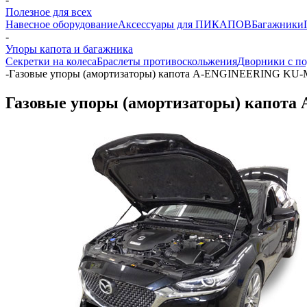
Полезное для всех
Навесное оборудование
Аксессуары для ПИКАПОВ
Багажники
-
Упоры капота и багажника
Секретки на колеса
Браслеты противоскольжения
Дворники с по
-
Газовые упоры (амортизаторы) капота A-ENGINEERING KU-MZ-
Газовые упоры (амортизаторы) капота 