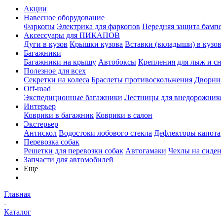
Акции
Навесное оборудование
Фаркопы
Электрика для фаркопов
Передняя защита бамп
Аксессуары для ПИКАПОВ
Дуги в кузов
Крышки кузова
Вставки (вкладыши) в кузо
Багажники
Багажники на крышу
Автобоксы
Крепления для лыж и с
Полезное для всех
Секретки на колеса
Браслеты противоскольжения
Дворник
Off-road
Экспедиционные багажники
Лестницы для внедорожник
Интерьер
Коврики в багажник
Коврики в салон
Экстерьер
Антискол
Водостоки лобового стекла
Дефлекторы капота
Перевозка собак
Решетки для перевозки собак
Автогамаки
Чехлы на сиден
Запчасти для автомобилей
Еще
Главная
-
Каталог
-