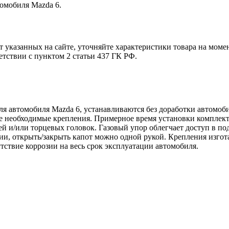
томобиля Mazda 6.
т указанных на сайте, уточняйте характеристики товара на моме
етствии с пунктом 2 статьи 437 ГК РФ.
я автомобиля Mazda 6, устанавливаются без доработки автомобил
се необходимые крепления. Примерное время установки комплект
й и/или торцевых головок. Газовый упор облегчает доступ в под
ии, открыть/закрыть капот можно одной рукой. Крепления изго
тствие коррозии на весь срок эксплуатации автомобиля.