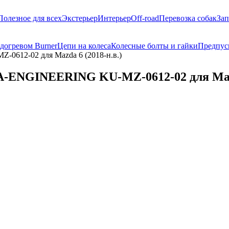
Полезное для всех
Экстерьер
Интерьер
Off-road
Перевозка собак
Зап
догревом Burner
Цепи на колеса
Колесные болты и гайки
Предпус
0612-02 для Mazda 6 (2018-н.в.)
A-ENGINEERING KU-MZ-0612-02 для Mazd