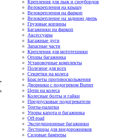
Крепления для лыж и сноубордов
Велокрепления на крышу
Велокрепления на фаркоп
Велокрепление на заднюю дверь
Грузовые корзины
Багажники на фаркоп
Аксессуары
Багажные дуги
Запасные части
Крепления для мототехники
Опоры багажника
Установочные комплекты
Полезное для всех
Секретки на колеса
Браслеты противоскольжения
Дворники с подогревом Burner
Цепи на колеса
Колесные болты и гайки
Предпусковые подогреватели
Тенты-палатки
Упоры капота и багажника
Off-road
Экспедиционные багажники
Лестницы для внедорожников
Силовые бамперы