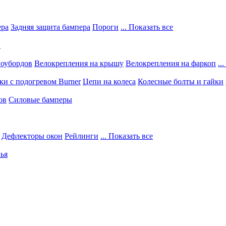
ера
Задняя защита бампера
Пороги
... Показать все
в
ноубордов
Велокрепления на крышу
Велокрепления на фаркоп
..
и с подогревом Burner
Цепи на колеса
Колесные болты и гайки
ов
Силовые бамперы
Дефлекторы окон
Рейлинги
... Показать все
ья