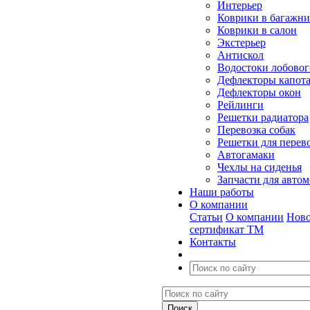
Интерьер
Коврики в багажн
Коврики в салон
Экстерьер
Антискол
Водостоки лобовог
Дефлекторы капот
Дефлекторы окон
Рейлинги
Решетки радиатора
Перевозка собак
Решетки для перев
Автогамаки
Чехлы на сиденья
Запчасти для авто
Наши работы
О компании
Статьи
О компании
Ново
сертификат ТМ
Контакты