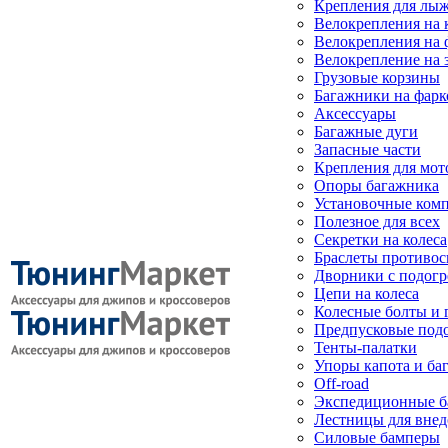
Крепления для лыж
Велокрепления на
Велокрепления на 
Велокрепление на 
Грузовые корзины
Багажники на фарк
Аксессуары
Багажные дуги
Запасные части
Крепления для мот
Опоры багажника
Установочные ком
Полезное для всех
Секретки на колеса
Браслеты противо
Дворники с подогр
Цепи на колеса
Колесные болты и 
Предпусковые под
Тенты-палатки
Упоры капота и ба
Off-road
Экспедиционные б
Лестницы для вне
Силовые бамперы