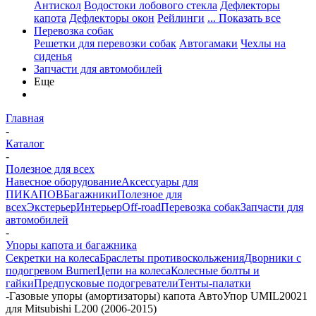
Антискол
Водостоки лобового стекла
Дефлекторы
капота
Дефлекторы окон
Рейлинги
... Показать все
Перевозка собак
Решетки для перевозки собак
Автогамаки
Чехлы на
сиденья
Запчасти для автомобилей
Еще
Главная
-
Каталог
-
Полезное для всех
Навесное оборудование
Аксессуары для
ПИКАПОВ
Багажники
Полезное для
всех
Экстерьер
Интерьер
Off-road
Перевозка собак
Запчасти для
автомобилей
-
Упоры капота и багажника
Секретки на колеса
Браслеты противоскольжения
Дворники с
подогревом Burner
Цепи на колеса
Колесные болты и
гайки
Предпусковые подогреватели
Тенты-палатки
-
Газовые упоры (амортизаторы) капота АвтоУпор UMIL20021
для Mitsubishi L200 (2006-2015)