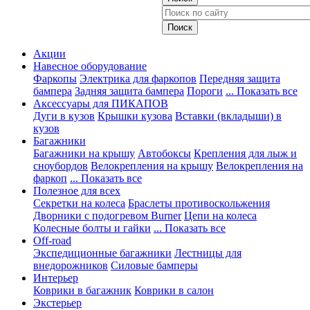
Акции
Навесное оборудование
Фаркопы
Электрика для фаркопов
Передняя защита
бампера
Задняя защита бампера
Пороги
... Показать все
Аксессуары для ПИКАПОВ
Дуги в кузов
Крышки кузова
Вставки (вкладыши) в
кузов
Багажники
Багажники на крышу
Автобоксы
Крепления для лыж и
сноубордов
Велокрепления на крышу
Велокрепления на
фаркоп
... Показать все
Полезное для всех
Секретки на колеса
Браслеты противоскольжения
Дворники с подогревом Burner
Цепи на колеса
Колесные болты и гайки
... Показать все
Off-road
Экспедиционные багажники
Лестницы для
внедорожников
Силовые бамперы
Интерьер
Коврики в багажник
Коврики в салон
Экстерьер