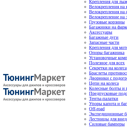
Крепления для лыж
Велокрепления на
Велокрепления на 
Велокрепление на 
Грузовые корзины
Багажники на фарк
Аксессуары
Багажные дуги
Запасные части
Крепления для мот
Опоры багажника
Установочные ком
Полезное для всех
Секретки на колеса
Браслеты противо
Дворники с подогр
Цепи на колеса
Колесные болты и 
Предпусковые под
Тенты-палатки
Упоры капота и ба
Off-road
Экспедиционные б
Лестницы для вне
Силовые бамперы