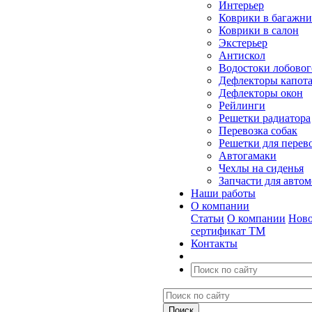
Интерьер
Коврики в багажн
Коврики в салон
Экстерьер
Антискол
Водостоки лобовог
Дефлекторы капот
Дефлекторы окон
Рейлинги
Решетки радиатора
Перевозка собак
Решетки для перев
Автогамаки
Чехлы на сиденья
Запчасти для авто
Наши работы
О компании
Статьи
О компании
Ново
сертификат ТМ
Контакты