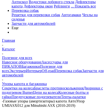
Антискол
Водостоки лобового стекла
Дефлекторы
капота
Дефлекторы окон
Рейлинги
... Показать все
Перевозка собак
Решетки для перевозки собак
Автогамаки
Чехлы на
сиденья
Запчасти для автомобилей
Еще
Главная
-
Каталог
-
Полезное для всех
Навесное оборудование
Аксессуары для
ПИКАПОВ
Багажники
Полезное для
всех
Экстерьер
Интерьер
Off-road
Перевозка собак
Запчасти для
автомобилей
-
Упоры капота и багажника
Секретки на колеса
Браслеты противоскольжения
Дворники с
подогревом Burner
Цепи на колеса
Колесные болты и
гайки
Предпусковые подогреватели
Тенты-палатки
-
Газовые упоры (амортизаторы) капота АвтоУпор
UMIASX012 для Mitsubishi ASX (2010-2019)