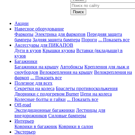
Акции
Навесное оборудование
Фаркопы
Электрика для фаркопов
Передняя защита
бампера
Задняя защита бампера
Пороги
... Показать все
Аксессуары для ПИКАПОВ
Дуги в кузов
Крышки кузова
Вставки (вкладыши) в
кузов
Багажники
Багажники на крышу
Автобоксы
Крепления для лыж и
сноубордов
Велокрепления на крышу
Велокрепления на
фаркоп
... Показать все
Полезное для всех
Секретки на колеса
Браслеты противоскольжения
Дворники с подогревом Burner
Цепи на колеса
Колесные болты и гайки
... Показать все
Off-road
Экспедиционные багажники
Лестницы для
внедорожников
Силовые бамперы
Интерьер
Коврики в багажник
Коврики в салон
Экстерьер