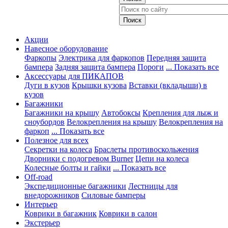
Акции
Навесное оборудование
Фаркопы
Электрика для фаркопов
Передняя защита
бампера
Задняя защита бампера
Пороги
... Показать все
Аксессуары для ПИКАПОВ
Дуги в кузов
Крышки кузова
Вставки (вкладыши) в
кузов
Багажники
Багажники на крышу
Автобоксы
Крепления для лыж и
сноубордов
Велокрепления на крышу
Велокрепления на
фаркоп
... Показать все
Полезное для всех
Секретки на колеса
Браслеты противоскольжения
Дворники с подогревом Burner
Цепи на колеса
Колесные болты и гайки
... Показать все
Off-road
Экспедиционные багажники
Лестницы для
внедорожников
Силовые бамперы
Интерьер
Коврики в багажник
Коврики в салон
Экстерьер