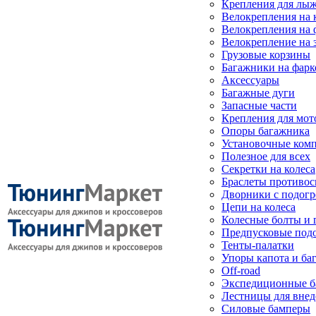
Крепления для лыж
Велокрепления на
Велокрепления на 
Велокрепление на 
Грузовые корзины
Багажники на фарк
Аксессуары
Багажные дуги
Запасные части
Крепления для мот
Опоры багажника
Установочные ком
Полезное для всех
Секретки на колеса
Браслеты противо
Дворники с подогр
Цепи на колеса
Колесные болты и 
Предпусковые под
Тенты-палатки
Упоры капота и ба
Off-road
Экспедиционные б
Лестницы для вне
Силовые бамперы