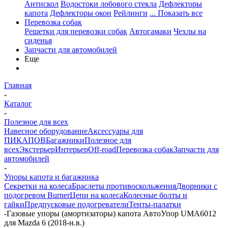
Антискол
Водостоки лобового стекла
Дефлекторы
капота
Дефлекторы окон
Рейлинги
... Показать все
Перевозка собак
Решетки для перевозки собак
Автогамаки
Чехлы на
сиденья
Запчасти для автомобилей
Еще
Главная
-
Каталог
-
Полезное для всех
Навесное оборудование
Аксессуары для
ПИКАПОВ
Багажники
Полезное для
всех
Экстерьер
Интерьер
Off-road
Перевозка собак
Запчасти для
автомобилей
-
Упоры капота и багажника
Секретки на колеса
Браслеты противоскольжения
Дворники с
подогревом Burner
Цепи на колеса
Колесные болты и
гайки
Предпусковые подогреватели
Тенты-палатки
-
Газовые упоры (амортизаторы) капота АвтоУпор UMA6012
для Mazda 6 (2018-н.в.)