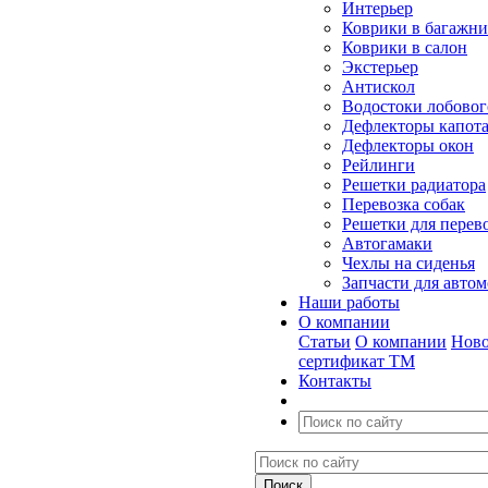
Интерьер
Коврики в багажн
Коврики в салон
Экстерьер
Антискол
Водостоки лобовог
Дефлекторы капот
Дефлекторы окон
Рейлинги
Решетки радиатора
Перевозка собак
Решетки для перев
Автогамаки
Чехлы на сиденья
Запчасти для авто
Наши работы
О компании
Статьи
О компании
Ново
сертификат ТМ
Контакты