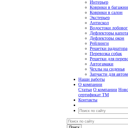
Интерьер
Коврики в багажн
Коврики в салон
Экстерьер
Антискол
Водостоки лобовог
Дефлекторы капот
Дефлекторы окон
Рейлинги
Решетки радиатора
Перевозка собак
Решетки для перев
Автогамаки
Чехлы на сиденья
Запчасти для авто
Наши работы
О компании
Статьи
О компании
Ново
сертификат ТМ
Контакты