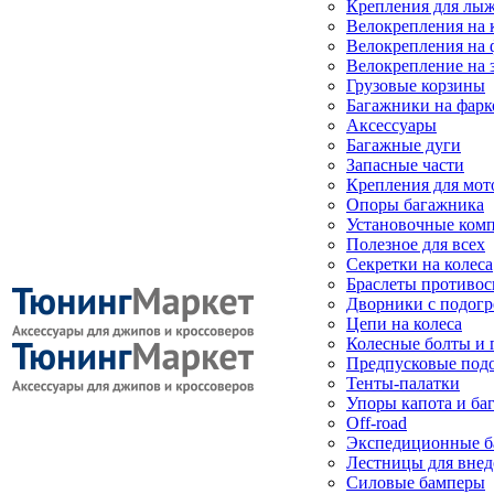
Крепления для лыж
Велокрепления на
Велокрепления на 
Велокрепление на 
Грузовые корзины
Багажники на фарк
Аксессуары
Багажные дуги
Запасные части
Крепления для мот
Опоры багажника
Установочные ком
Полезное для всех
Секретки на колеса
Браслеты противо
Дворники с подогр
Цепи на колеса
Колесные болты и 
Предпусковые под
Тенты-палатки
Упоры капота и ба
Off-road
Экспедиционные б
Лестницы для вне
Силовые бамперы