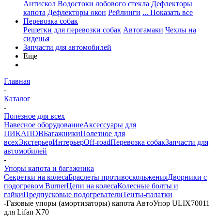
Антискол
Водостоки лобового стекла
Дефлекторы
капота
Дефлекторы окон
Рейлинги
... Показать все
Перевозка собак
Решетки для перевозки собак
Автогамаки
Чехлы на
сиденья
Запчасти для автомобилей
Еще
Главная
-
Каталог
-
Полезное для всех
Навесное оборудование
Аксессуары для
ПИКАПОВ
Багажники
Полезное для
всех
Экстерьер
Интерьер
Off-road
Перевозка собак
Запчасти для
автомобилей
-
Упоры капота и багажника
Секретки на колеса
Браслеты противоскольжения
Дворники с
подогревом Burner
Цепи на колеса
Колесные болты и
гайки
Предпусковые подогреватели
Тенты-палатки
-
Газовые упоры (амортизаторы) капота АвтоУпор ULIX70011
для Lifan X70