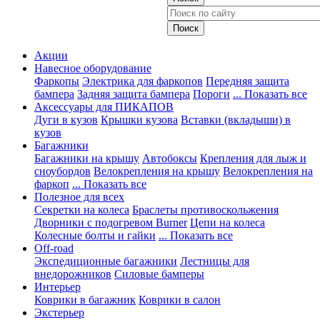
Акции
Навесное оборудование
Фаркопы
Электрика для фаркопов
Передняя защита
бампера
Задняя защита бампера
Пороги
... Показать все
Аксессуары для ПИКАПОВ
Дуги в кузов
Крышки кузова
Вставки (вкладыши) в
кузов
Багажники
Багажники на крышу
Автобоксы
Крепления для лыж и
сноубордов
Велокрепления на крышу
Велокрепления на
фаркоп
... Показать все
Полезное для всех
Секретки на колеса
Браслеты противоскольжения
Дворники с подогревом Burner
Цепи на колеса
Колесные болты и гайки
... Показать все
Off-road
Экспедиционные багажники
Лестницы для
внедорожников
Силовые бамперы
Интерьер
Коврики в багажник
Коврики в салон
Экстерьер