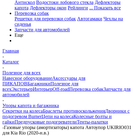
Антискол
Водостоки лобового стекла
Дефлекторы
капота
Дефлекторы окон
Рейлинги
... Показать все
Перевозка собак
Решетки для перевозки собак
Автогамаки
Чехлы на
сиденья
Запчасти для автомобилей
Еще
Главная
-
Каталог
-
Полезное для всех
Навесное оборудование
Аксессуары для
ПИКАПОВ
Багажники
Полезное для
всех
Экстерьер
Интерьер
Off-road
Перевозка собак
Запчасти для
автомобилей
-
Упоры капота и багажника
Секретки на колеса
Браслеты противоскольжения
Дворники с
подогревом Burner
Цепи на колеса
Колесные болты и
гайки
Предпусковые подогреватели
Тенты-палатки
-
Газовые упоры (амортизаторы) капота Автоупор UKIRIO031
для Kia Rio (2020-н.в.)