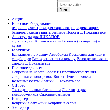
Акции
Навесное оборудование
Фаркопы
Электрика для фаркопов
Передняя защита
бампера
Задняя защита бампера
Пороги
... Показать все
Аксессуары для ПИКАПОВ
Дуги в кузов
Крышки кузова
Вставки (вкладыши) в
кузов
Багажники
Багажники на крышу
Автобоксы
Крепления для лыж и
сноубордов
Велокрепления на крышу
Велокрепления на
фаркоп
... Показать все
Полезное для всех
Секретки на колеса
Браслеты противоскольжения
Дворники с подогревом Burner
Цепи на колеса
Колесные болты и гайки
... Показать все
Off-road
Экспедиционные багажники
Лестницы для
внедорожников
Силовые бамперы
Интерьер
Коврики в багажник
Коврики в салон
Экстерьер