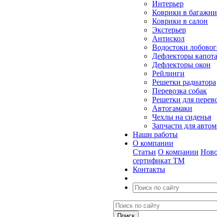
Интерьер
Коврики в багажн
Коврики в салон
Экстерьер
Антискол
Водостоки лобовог
Дефлекторы капот
Дефлекторы окон
Рейлинги
Решетки радиатора
Перевозка собак
Решетки для перев
Автогамаки
Чехлы на сиденья
Запчасти для авто
Наши работы
О компании
Статьи
О компании
Ново
сертификат ТМ
Контакты