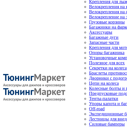
Крепления для лыж
Велокрепления на
Велокрепления на 
Велокрепление на 
Грузовые корзины
Багажники на фарк
Аксессуары
Багажные дуги
Запасные части
Крепления для мот
Опоры багажника
Установочные ком
Полезное для всех
Секретки на колеса
Браслеты противо
Дворники с подогр
Цепи на колеса
Колесные болты и 
Предпусковые под
Тенты-палатки
Упоры капота и ба
Off-road
Экспедиционные б
Лестницы для вне
Силовые бамперы