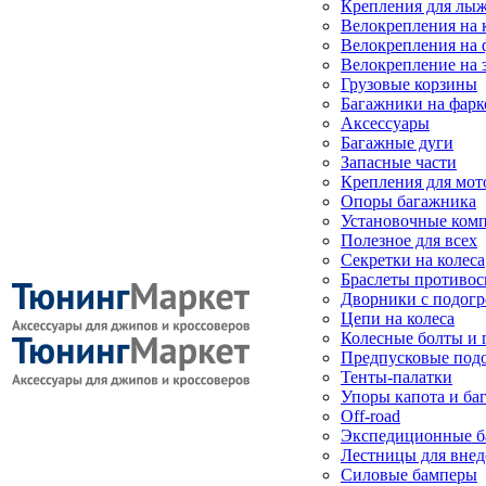
Крепления для лыж
Велокрепления на
Велокрепления на 
Велокрепление на 
Грузовые корзины
Багажники на фарк
Аксессуары
Багажные дуги
Запасные части
Крепления для мот
Опоры багажника
Установочные ком
Полезное для всех
Секретки на колеса
Браслеты противо
Дворники с подогр
Цепи на колеса
Колесные болты и 
Предпусковые под
Тенты-палатки
Упоры капота и ба
Off-road
Экспедиционные б
Лестницы для вне
Силовые бамперы