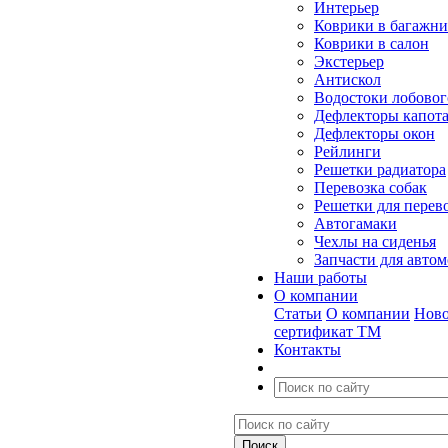
Интерьер
Коврики в багажн
Коврики в салон
Экстерьер
Антискол
Водостоки лобовог
Дефлекторы капот
Дефлекторы окон
Рейлинги
Решетки радиатора
Перевозка собак
Решетки для перев
Автогамаки
Чехлы на сиденья
Запчасти для авто
Наши работы
О компании
Статьи
О компании
Ново
сертификат ТМ
Контакты