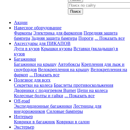
Акции
Навесное оборудование
Фаркопы
Электрика для фаркопов
Передняя защита
бампера
Задняя защита бампера
Пороги
... Показать все
Аксессуары для ПИКАПОВ
Дуги в кузов
Крышки кузова
Вставки (вкладыши) в
кузов
Багажники
Багажники на крышу
Автобоксы
Крепления для лыж и
сноубордов
Велокрепления на крышу
Велокрепления на
фаркоп
... Показать все
Полезное для всех
Секретки на колеса
Браслеты противоскольжения
Дворники с подогревом Burner
Цепи на колеса
Колесные болты и гайки
... Показать все
Off-road
Экспедиционные багажники
Лестницы для
внедорожников
Силовые бамперы
Интерьер
Коврики в багажник
Коврики в салон
Экстерьер