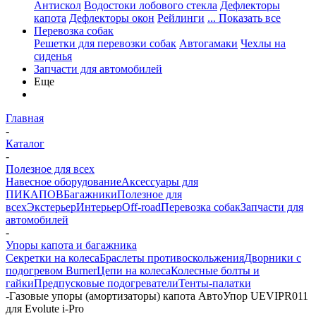
Антискол
Водостоки лобового стекла
Дефлекторы
капота
Дефлекторы окон
Рейлинги
... Показать все
Перевозка собак
Решетки для перевозки собак
Автогамаки
Чехлы на
сиденья
Запчасти для автомобилей
Еще
Главная
-
Каталог
-
Полезное для всех
Навесное оборудование
Аксессуары для
ПИКАПОВ
Багажники
Полезное для
всех
Экстерьер
Интерьер
Off-road
Перевозка собак
Запчасти для
автомобилей
-
Упоры капота и багажника
Секретки на колеса
Браслеты противоскольжения
Дворники с
подогревом Burner
Цепи на колеса
Колесные болты и
гайки
Предпусковые подогреватели
Тенты-палатки
-
Газовые упоры (амортизаторы) капота АвтоУпор UEVIPR011
для Evolute i-Pro