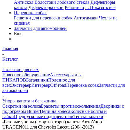
Антискол
Водостоки лобового стекла
Дефлекторы
капота
Дефлекторы окон
Рейлинги
... Показать все
Перевозка собак
Решетки для перевозки собак
Автогамаки
Чехлы на
сиденья
Запчасти для автомобилей
Еще
Главная
-
Каталог
-
Полезное для всех
Навесное оборудование
Аксессуары для
ПИКАПОВ
Багажники
Полезное для
всех
Экстерьер
Интерьер
Off-road
Перевозка собак
Запчасти для
автомобилей
-
Упоры капота и багажника
Секретки на колеса
Браслеты противоскольжения
Дворники с
подогревом Burner
Цепи на колеса
Колесные болты и
гайки
Предпусковые подогреватели
Тенты-палатки
-
Газовые упоры (амортизаторы) капота АвтоУпор
URAGEN011 для Chevrolet Lacetti (2004-2013)