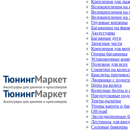
Крепления для лыж
Велокрепления на
Велокрепления на 
Велокрепление на 
Грузовые корзины
Багажники на фарк
Аксессуары
Багажные дуги
Запасные части
Крепления для мот
Опоры багажника
Установочные ком
Полезное для всех
Секретки на колеса
Браслеты противо
Дворники с подогр
Цепи на колеса
Колесные болты и 
Предпусковые под
Тенты-палатки
Упоры капота и ба
Off-road
Экспедиционные б
Лестницы для вне
Силовые бамперы