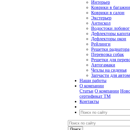
Интерьер
Коврики в багажн
Коврики в салон
Экстерьер
Антискол
Водостоки лобовог
Дефлекторы капот
Дефлекторы окон
Рейлинги
Решетки радиатора
Перевозка собак
Решетки для перев
Автогамаки
Чехлы на сиденья
Запчасти для авто
Наши работы
О компании
Статьи
О компании
Ново
сертификат ТМ
Контакты