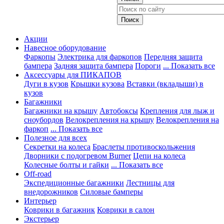
Акции
Навесное оборудование
Фаркопы
Электрика для фаркопов
Передняя защита
бампера
Задняя защита бампера
Пороги
... Показать все
Аксессуары для ПИКАПОВ
Дуги в кузов
Крышки кузова
Вставки (вкладыши) в
кузов
Багажники
Багажники на крышу
Автобоксы
Крепления для лыж и
сноубордов
Велокрепления на крышу
Велокрепления на
фаркоп
... Показать все
Полезное для всех
Секретки на колеса
Браслеты противоскольжения
Дворники с подогревом Burner
Цепи на колеса
Колесные болты и гайки
... Показать все
Off-road
Экспедиционные багажники
Лестницы для
внедорожников
Силовые бамперы
Интерьер
Коврики в багажник
Коврики в салон
Экстерьер