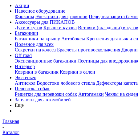
Акции
Навесное оборудование
Фаркопы
Электрика для фаркопов
Передняя защита бамп
Аксессуары для ПИКАПОВ
Дуги в кузов
Крышки кузова
Вставки (вкладыши) в кузо
Багажники
Багажники на крышу
Автобоксы
Крепления для лыж и с
Полезное для всех
Секретки на колеса
Браслеты противоскольжения
Дворник
Off-road
Экспедиционные багажники
Лестницы для внедорожник
Интерьер
Коврики в багажник
Коврики в салон
Экстерьер
Антискол
Водостоки лобового стекла
Дефлекторы капота
Перевозка собак
Решетки для перевозки собак
Автогамаки
Чехлы на сиден
Запчасти для автомобилей
Еще
Главная
-
Каталог
-