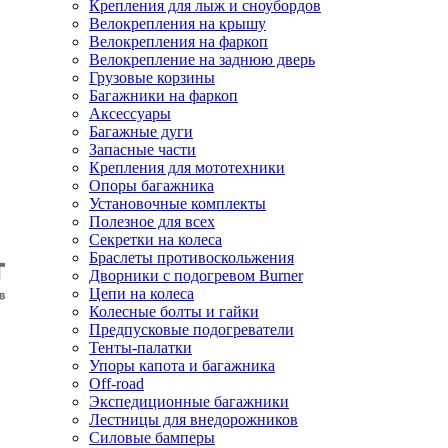
Крепления для лыж и сноубордов
Велокрепления на крышу
Велокрепления на фаркоп
Велокрепление на заднюю дверь
Грузовые корзины
Багажники на фаркоп
Аксессуары
Багажные дуги
Запасные части
Крепления для мототехники
Опоры багажника
Установочные комплекты
Полезное для всех
Секретки на колеса
Браслеты противоскольжения
Дворники с подогревом Burner
Цепи на колеса
Колесные болты и гайки
Предпусковые подогреватели
Тенты-палатки
Упоры капота и багажника
Off-road
Экспедиционные багажники
Лестницы для внедорожников
Силовые бамперы