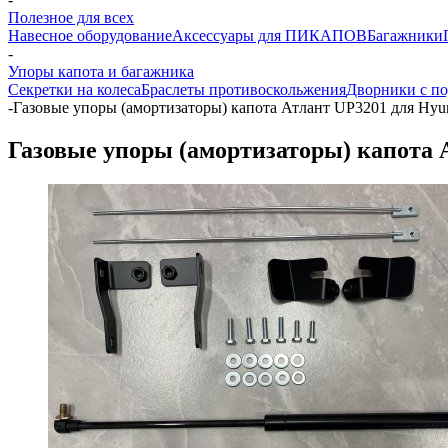
Полезное для всех
Навесное оборудование
Аксессуары для ПИКАПОВ
Багажники
-
Упоры капота и багажника
Секретки на колеса
Браслеты противоскольжения
Дворники с по
-
Газовые упоры (амортизаторы) капота Атлант UP3201 для Hyund
Газовые упоры (амортизаторы) капота А