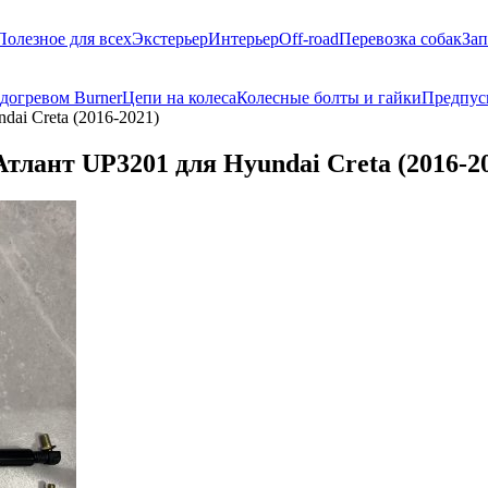
Полезное для всех
Экстерьер
Интерьер
Off-road
Перевозка собак
Зап
догревом Burner
Цепи на колеса
Колесные болты и гайки
Предпус
ai Creta (2016-2021)
тлант UP3201 для Hyundai Creta (2016-2