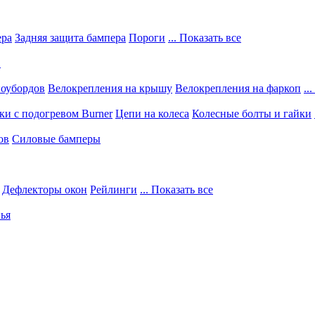
ера
Задняя защита бампера
Пороги
... Показать все
в
ноубордов
Велокрепления на крышу
Велокрепления на фаркоп
..
и с подогревом Burner
Цепи на колеса
Колесные болты и гайки
ов
Силовые бамперы
Дефлекторы окон
Рейлинги
... Показать все
ья