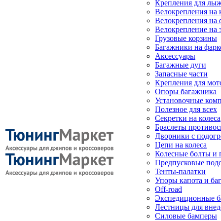
Крепления для лыж
Велокрепления на
Велокрепления на 
Велокрепление на 
Грузовые корзины
Багажники на фарк
Аксессуары
Багажные дуги
Запасные части
Крепления для мот
Опоры багажника
Установочные ком
Полезное для всех
Секретки на колеса
Браслеты противо
Дворники с подогр
Цепи на колеса
Колесные болты и 
Предпусковые под
Тенты-палатки
Упоры капота и ба
Off-road
Экспедиционные б
Лестницы для вне
Силовые бамперы