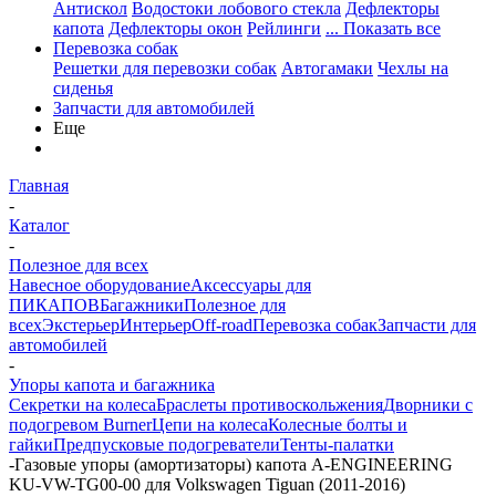
Антискол
Водостоки лобового стекла
Дефлекторы
капота
Дефлекторы окон
Рейлинги
... Показать все
Перевозка собак
Решетки для перевозки собак
Автогамаки
Чехлы на
сиденья
Запчасти для автомобилей
Еще
Главная
-
Каталог
-
Полезное для всех
Навесное оборудование
Аксессуары для
ПИКАПОВ
Багажники
Полезное для
всех
Экстерьер
Интерьер
Off-road
Перевозка собак
Запчасти для
автомобилей
-
Упоры капота и багажника
Секретки на колеса
Браслеты противоскольжения
Дворники с
подогревом Burner
Цепи на колеса
Колесные болты и
гайки
Предпусковые подогреватели
Тенты-палатки
-
Газовые упоры (амортизаторы) капота A-ENGINEERING
KU-VW-TG00-00 для Volkswagen Tiguan (2011-2016)