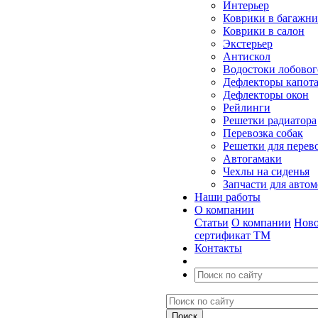
Интерьер
Коврики в багажн
Коврики в салон
Экстерьер
Антискол
Водостоки лобовог
Дефлекторы капот
Дефлекторы окон
Рейлинги
Решетки радиатора
Перевозка собак
Решетки для перев
Автогамаки
Чехлы на сиденья
Запчасти для авто
Наши работы
О компании
Статьи
О компании
Ново
сертификат ТМ
Контакты