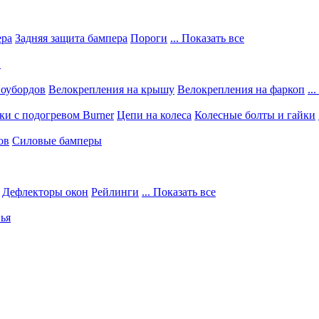
ера
Задняя защита бампера
Пороги
... Показать все
в
ноубордов
Велокрепления на крышу
Велокрепления на фаркоп
..
и с подогревом Burner
Цепи на колеса
Колесные болты и гайки
ов
Силовые бамперы
Дефлекторы окон
Рейлинги
... Показать все
ья