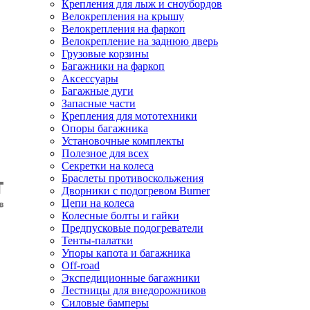
Крепления для лыж и сноубордов
Велокрепления на крышу
Велокрепления на фаркоп
Велокрепление на заднюю дверь
Грузовые корзины
Багажники на фаркоп
Аксессуары
Багажные дуги
Запасные части
Крепления для мототехники
Опоры багажника
Установочные комплекты
Полезное для всех
Секретки на колеса
Браслеты противоскольжения
Дворники с подогревом Burner
Цепи на колеса
Колесные болты и гайки
Предпусковые подогреватели
Тенты-палатки
Упоры капота и багажника
Off-road
Экспедиционные багажники
Лестницы для внедорожников
Силовые бамперы