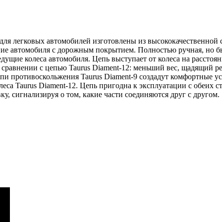
) для легковых автомобилей изготовлены из высококачественной
ие автомобиля с дорожным покрытием. Полностью ручная, но быс
едущие колеса автомобиля. Цепь выступает от колеса на расстоя
сравнении с цепью Taurus Diament-12: меньший вес, щадящий 
и противоскольжения Taurus Diament-9 создадут комфортные ус
леса Taurus Diament-12. Цепь пригодна к эксплуатации с обеих с
ку, сигнализируя о том, какие части соединяются друг с другом.