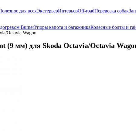
Полезное для всех
Экстерьер
Интерьер
Off-road
Перевозка собак
Зап
догревом Burner
Упоры капота и багажника
Колесные болты и га
via/Octavia Wagon
 (9 мм) для Skoda Octavia/Octavia Wago