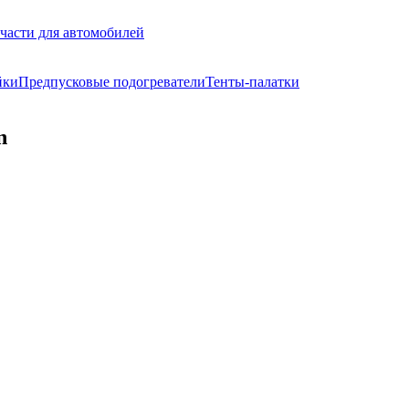
части для автомобилей
йки
Предпусковые подогреватели
Тенты-палатки
n