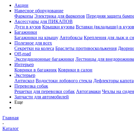
Акции
Навесное оборудование
Фаркопы
Электрика для фаркопов
Передняя защита бамп
Аксессуары для ПИКАПОВ
Дуги в кузов
Крышки кузова
Вставки (вкладыши) в кузо
Багажники
Багажники на крышу
Автобоксы
Крепления для лыж и с
Полезное для всех
Секретки на колеса
Браслеты противоскольжения
Дворник
Off-road
Экспедиционные багажники
Лестницы для внедорожник
Интерьер
Коврики в багажник
Коврики в салон
Экстерьер
Антискол
Водостоки лобового стекла
Дефлекторы капота
Перевозка собак
Решетки для перевозки собак
Автогамаки
Чехлы на сиден
Запчасти для автомобилей
Еще
Главная
-
Каталог
-