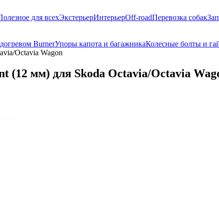
Полезное для всех
Экстерьер
Интерьер
Off-road
Перевозка собак
Зап
догревом Burner
Упоры капота и багажника
Колесные болты и га
avia/Octavia Wagon
 (12 мм) для Skoda Octavia/Octavia Wag