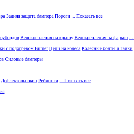
ера
Задняя защита бампера
Пороги
... Показать все
в
ноубордов
Велокрепления на крышу
Велокрепления на фаркоп
..
и с подогревом Burner
Цепи на колеса
Колесные болты и гайки
ов
Силовые бамперы
Дефлекторы окон
Рейлинги
... Показать все
ья