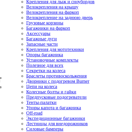
Крепления для лыж и сноубордов
Велокрепления на крышу
Велокрепления на фаркоп
Велокрепление на заднюю дверь
Грузовые корзины
Багажники на фаркоп
Аксессуары
Багажные дуги
Запасные части
Крепления для мототехники
Опоры багажника
Установочные комплекты
Полезное для всех
Секретки на колеса
Браслеты противоскольжения
Дворники с подогревом Burner
Цепи на колеса
Колесные болты и гайки
Предпусковые подогреватели
Тенты-палатки
Упоры капота и багажника
Off-road
Экспедиционные багажники
Лестницы для внедорожников
Силовые бамперы