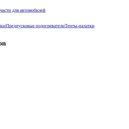
части для автомобилей
йки
Предпусковые подогреватели
Тенты-палатки
on