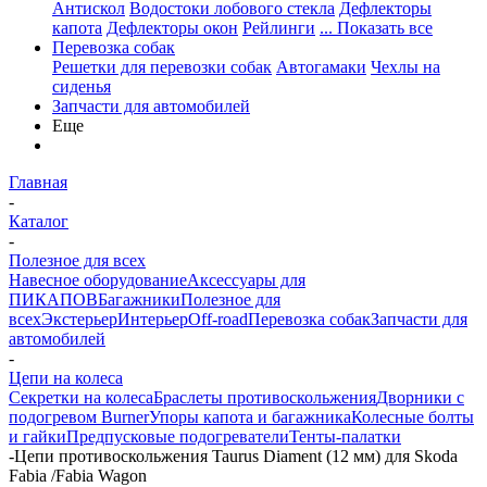
Антискол
Водостоки лобового стекла
Дефлекторы
капота
Дефлекторы окон
Рейлинги
... Показать все
Перевозка собак
Решетки для перевозки собак
Автогамаки
Чехлы на
сиденья
Запчасти для автомобилей
Еще
Главная
-
Каталог
-
Полезное для всех
Навесное оборудование
Аксессуары для
ПИКАПОВ
Багажники
Полезное для
всех
Экстерьер
Интерьер
Off-road
Перевозка собак
Запчасти для
автомобилей
-
Цепи на колеса
Секретки на колеса
Браслеты противоскольжения
Дворники с
подогревом Burner
Упоры капота и багажника
Колесные болты
и гайки
Предпусковые подогреватели
Тенты-палатки
-
Цепи противоскольжения Taurus Diament (12 мм) для Skoda
Fabia /Fabia Wagon