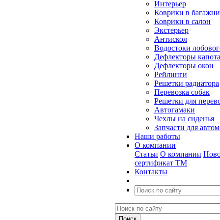
Интерьер
Коврики в багажн
Коврики в салон
Экстерьер
Антискол
Водостоки лобовог
Дефлекторы капот
Дефлекторы окон
Рейлинги
Решетки радиатора
Перевозка собак
Решетки для перев
Автогамаки
Чехлы на сиденья
Запчасти для авто
Наши работы
О компании
Статьи
О компании
Ново
сертификат ТМ
Контакты