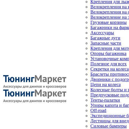
Крепления для лыж
Велокрепления на
Велокрепления на 
Велокрепление на 
Грузовые корзины
Багажники на фарк
Аксессуары
Багажные дуги
Запасные части
Крепления для мот
Опоры багажника
Установочные ком
Полезное для всех
Секретки на колеса
Браслеты противо
Дворники с подогр
Цепи на колеса
Колесные болты и 
Предпусковые под
Тенты-палатки
Упоры капота и ба
Off-road
Экспедиционные б
Лестницы для вне
Силовые бамперы