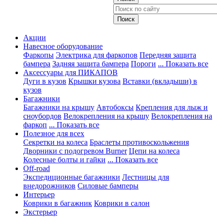
Акции
Навесное оборудование
Фаркопы
Электрика для фаркопов
Передняя защита
бампера
Задняя защита бампера
Пороги
... Показать все
Аксессуары для ПИКАПОВ
Дуги в кузов
Крышки кузова
Вставки (вкладыши) в
кузов
Багажники
Багажники на крышу
Автобоксы
Крепления для лыж и
сноубордов
Велокрепления на крышу
Велокрепления на
фаркоп
... Показать все
Полезное для всех
Секретки на колеса
Браслеты противоскольжения
Дворники с подогревом Burner
Цепи на колеса
Колесные болты и гайки
... Показать все
Off-road
Экспедиционные багажники
Лестницы для
внедорожников
Силовые бамперы
Интерьер
Коврики в багажник
Коврики в салон
Экстерьер