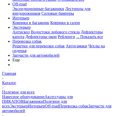
Off-road
Экспедиционные багажники
Лестницы для
внедорожников
Силовые бамперы
Интерьер
Коврики в багажник
Коврики в салон
Экстерьер
Антискол
Водостоки лобового стекла
Дефлекторы
капота
Дефлекторы окон
Рейлинги
... Показать все
Перевозка собак
Решетки для перевозки собак
Автогамаки
Чехлы на
сиденья
Запчасти для автомобилей
Еще
Главная
-
Каталог
-
Полезное для всех
Навесное оборудование
Аксессуары для
ПИКАПОВ
Багажники
Полезное для
всех
Экстерьер
Интерьер
Off-road
Перевозка собак
Запчасти для
автомобилей
-