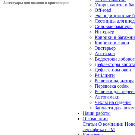
Упоры капота и ба
Off-road
Экспедиционные б
Лестницы для вне
Силовые бамперы
Интерьер
Коврики в багажн
Коврики в салон
Экстерьер
Антискол
Водостоки лобовог
Дефлекторы капот
Дефлекторы окон
Рейлинги
Решетки радиатора
Перевозка собак
Решетки для перев
Автогамаки
Чехлы на сиденья
Запчасти для авто
Наши работы
О компании
Статьи
О компании
Ново
сертификат ТМ
Контакты