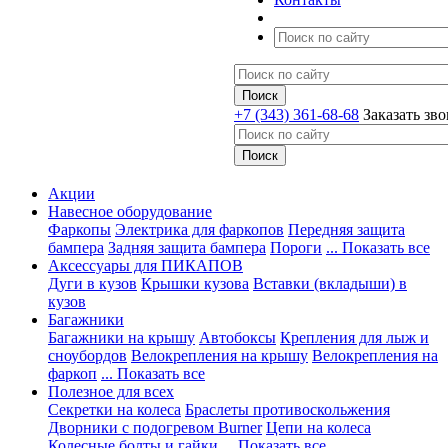
+7 (343) 361-68-68
Заказать зв
Акции
Навесное оборудование
Фаркопы
Электрика для фаркопов
Передняя защита
бампера
Задняя защита бампера
Пороги
... Показать все
Аксессуары для ПИКАПОВ
Дуги в кузов
Крышки кузова
Вставки (вкладыши) в
кузов
Багажники
Багажники на крышу
Автобоксы
Крепления для лыж и
сноубордов
Велокрепления на крышу
Велокрепления на
фаркоп
... Показать все
Полезное для всех
Секретки на колеса
Браслеты противоскольжения
Дворники с подогревом Burner
Цепи на колеса
Колесные болты и гайки
... Показать все