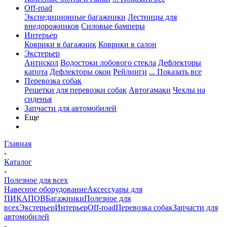
Off-road
Экспедиционные багажники
Лестницы для
внедорожников
Силовые бамперы
Интерьер
Коврики в багажник
Коврики в салон
Экстерьер
Антискол
Водостоки лобового стекла
Дефлекторы
капота
Дефлекторы окон
Рейлинги
... Показать все
Перевозка собак
Решетки для перевозки собак
Автогамаки
Чехлы на
сиденья
Запчасти для автомобилей
Еще
Главная
-
Каталог
-
Полезное для всех
Навесное оборудование
Аксессуары для
ПИКАПОВ
Багажники
Полезное для
всех
Экстерьер
Интерьер
Off-road
Перевозка собак
Запчасти для
автомобилей
-