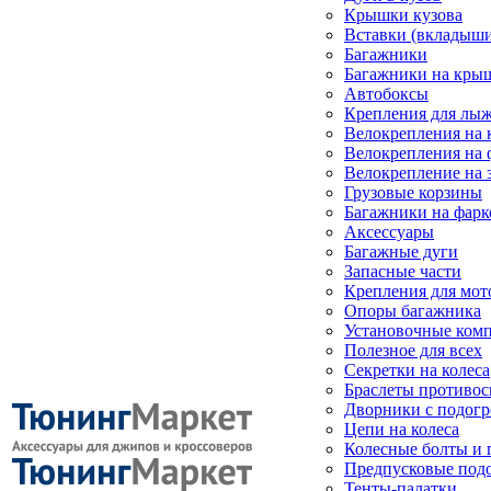
Крышки кузова
Вставки (вкладыши
Багажники
Багажники на кры
Автобоксы
Крепления для лыж
Велокрепления на
Велокрепления на 
Велокрепление на 
Грузовые корзины
Багажники на фарк
Аксессуары
Багажные дуги
Запасные части
Крепления для мот
Опоры багажника
Установочные ком
Полезное для всех
Секретки на колеса
Браслеты противо
Дворники с подогр
Цепи на колеса
Колесные болты и 
Предпусковые под
Тенты-палатки