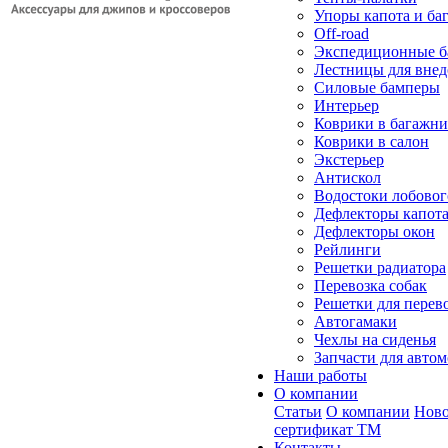
Упоры капота и ба
Off-road
Экспедиционные б
Лестницы для вне
Силовые бамперы
Интерьер
Коврики в багажн
Коврики в салон
Экстерьер
Антискол
Водостоки лобовог
Дефлекторы капот
Дефлекторы окон
Рейлинги
Решетки радиатора
Перевозка собак
Решетки для перев
Автогамаки
Чехлы на сиденья
Запчасти для авто
Наши работы
О компании
Статьи
О компании
Ново
сертификат ТМ
Контакты