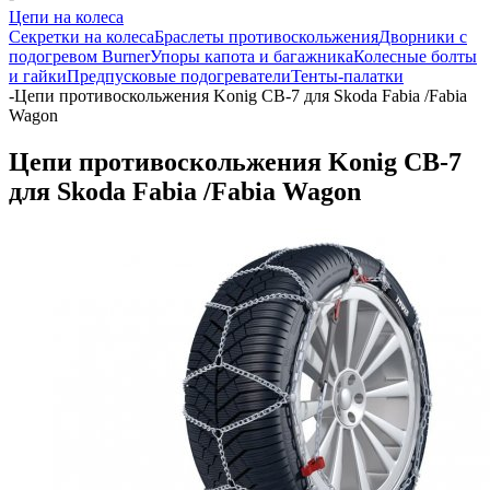
Цепи на колеса
Секретки на колеса
Браслеты противоскольжения
Дворники с
подогревом Burner
Упоры капота и багажника
Колесные болты
и гайки
Предпусковые подогреватели
Тенты-палатки
-
Цепи противоскольжения Konig CB-7 для Skoda Fabia /Fabia
Wagon
Цепи противоскольжения Konig CB-7
для Skoda Fabia /Fabia Wagon