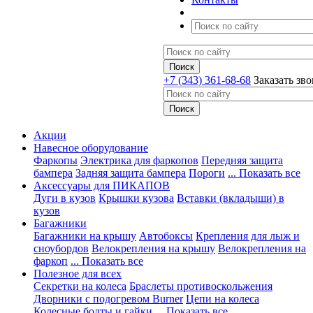
+7 (343) 361-68-68
Заказать зв
Акции
Навесное оборудование
Фаркопы
Электрика для фаркопов
Передняя защита
бампера
Задняя защита бампера
Пороги
... Показать все
Аксессуары для ПИКАПОВ
Дуги в кузов
Крышки кузова
Вставки (вкладыши) в
кузов
Багажники
Багажники на крышу
Автобоксы
Крепления для лыж и
сноубордов
Велокрепления на крышу
Велокрепления на
фаркоп
... Показать все
Полезное для всех
Секретки на колеса
Браслеты противоскольжения
Дворники с подогревом Burner
Цепи на колеса
Колесные болты и гайки
... Показать все