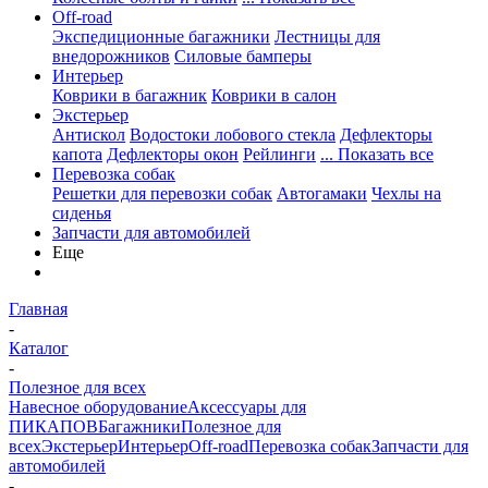
Off-road
Экспедиционные багажники
Лестницы для
внедорожников
Силовые бамперы
Интерьер
Коврики в багажник
Коврики в салон
Экстерьер
Антискол
Водостоки лобового стекла
Дефлекторы
капота
Дефлекторы окон
Рейлинги
... Показать все
Перевозка собак
Решетки для перевозки собак
Автогамаки
Чехлы на
сиденья
Запчасти для автомобилей
Еще
Главная
-
Каталог
-
Полезное для всех
Навесное оборудование
Аксессуары для
ПИКАПОВ
Багажники
Полезное для
всех
Экстерьер
Интерьер
Off-road
Перевозка собак
Запчасти для
автомобилей
-