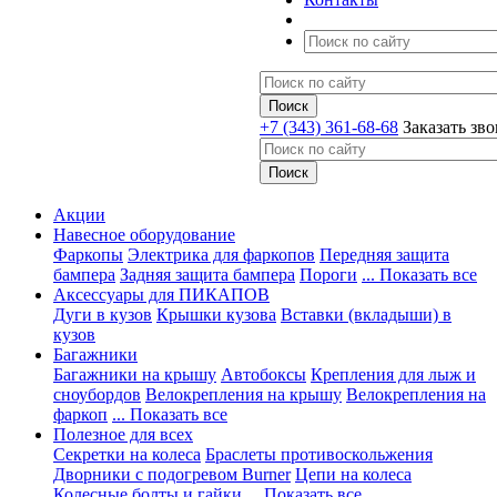
+7 (343) 361-68-68
Заказать зв
Акции
Навесное оборудование
Фаркопы
Электрика для фаркопов
Передняя защита
бампера
Задняя защита бампера
Пороги
... Показать все
Аксессуары для ПИКАПОВ
Дуги в кузов
Крышки кузова
Вставки (вкладыши) в
кузов
Багажники
Багажники на крышу
Автобоксы
Крепления для лыж и
сноубордов
Велокрепления на крышу
Велокрепления на
фаркоп
... Показать все
Полезное для всех
Секретки на колеса
Браслеты противоскольжения
Дворники с подогревом Burner
Цепи на колеса
Колесные болты и гайки
... Показать все