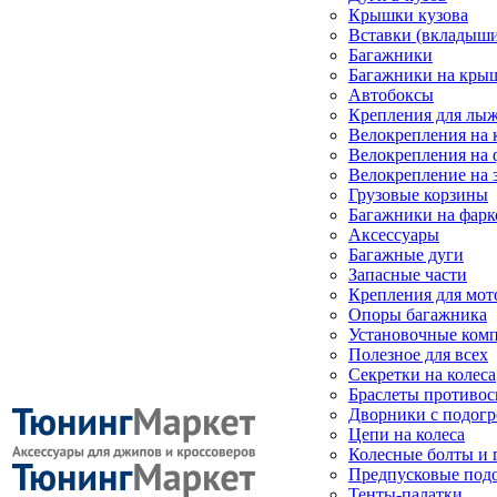
Крышки кузова
Вставки (вкладыши
Багажники
Багажники на кры
Автобоксы
Крепления для лыж
Велокрепления на
Велокрепления на 
Велокрепление на 
Грузовые корзины
Багажники на фарк
Аксессуары
Багажные дуги
Запасные части
Крепления для мот
Опоры багажника
Установочные ком
Полезное для всех
Секретки на колеса
Браслеты противо
Дворники с подогр
Цепи на колеса
Колесные болты и 
Предпусковые под
Тенты-палатки