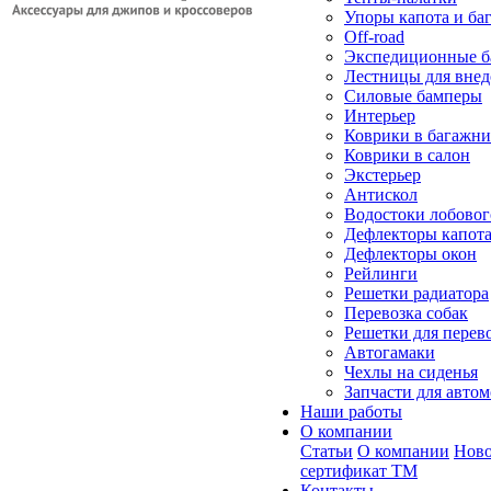
Упоры капота и ба
Off-road
Экспедиционные б
Лестницы для вне
Силовые бамперы
Интерьер
Коврики в багажн
Коврики в салон
Экстерьер
Антискол
Водостоки лобовог
Дефлекторы капот
Дефлекторы окон
Рейлинги
Решетки радиатора
Перевозка собак
Решетки для перев
Автогамаки
Чехлы на сиденья
Запчасти для авто
Наши работы
О компании
Статьи
О компании
Ново
сертификат ТМ
Контакты