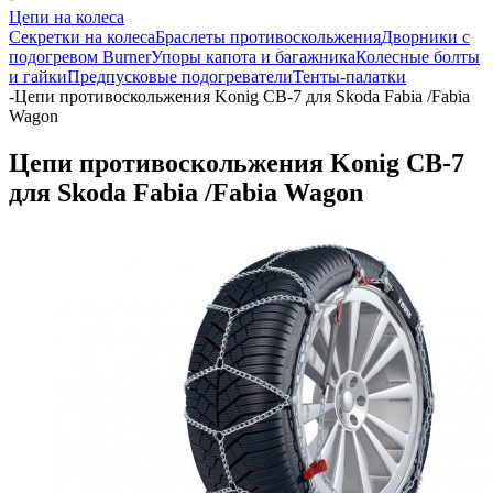
Цепи на колеса
Секретки на колеса
Браслеты противоскольжения
Дворники с
подогревом Burner
Упоры капота и багажника
Колесные болты
и гайки
Предпусковые подогреватели
Тенты-палатки
-
Цепи противоскольжения Konig CB-7 для Skoda Fabia /Fabia
Wagon
Цепи противоскольжения Konig CB-7
для Skoda Fabia /Fabia Wagon