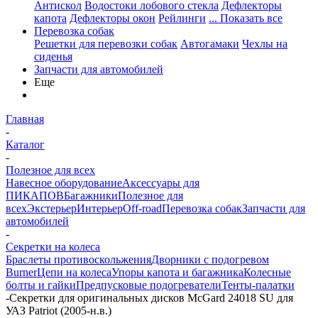
Антискол
Водостоки лобового стекла
Дефлекторы
капота
Дефлекторы окон
Рейлинги
... Показать все
Перевозка собак
Решетки для перевозки собак
Автогамаки
Чехлы на
сиденья
Запчасти для автомобилей
Еще
Главная
-
Каталог
-
Полезное для всех
Навесное оборудование
Аксессуары для
ПИКАПОВ
Багажники
Полезное для
всех
Экстерьер
Интерьер
Off-road
Перевозка собак
Запчасти для
автомобилей
-
Секретки на колеса
Браслеты противоскольжения
Дворники с подогревом
Burner
Цепи на колеса
Упоры капота и багажника
Колесные
болты и гайки
Предпусковые подогреватели
Тенты-палатки
-
Секретки для оригинальных дисков McGard 24018 SU для
УАЗ Patriot (2005-н.в.)