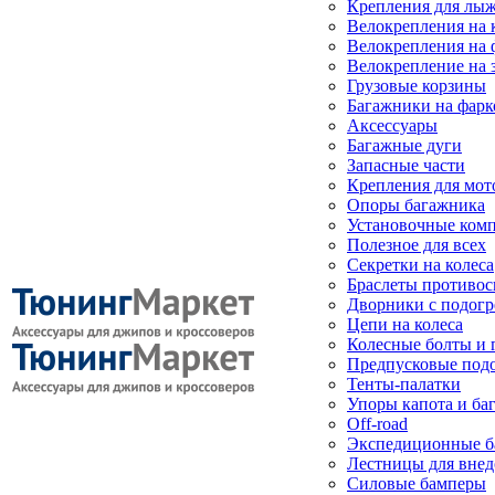
Крепления для лыж
Велокрепления на
Велокрепления на 
Велокрепление на 
Грузовые корзины
Багажники на фарк
Аксессуары
Багажные дуги
Запасные части
Крепления для мот
Опоры багажника
Установочные ком
Полезное для всех
Секретки на колеса
Браслеты противо
Дворники с подогр
Цепи на колеса
Колесные болты и 
Предпусковые под
Тенты-палатки
Упоры капота и ба
Off-road
Экспедиционные б
Лестницы для вне
Силовые бамперы