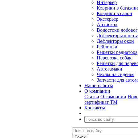
Интерьер
Коврики в багажн
Коврики в салон
Экстерьер
Антискол
Водостоки лобовог
Дефлекторы капот
Дефлекторы окон
Рейлинги
Решетки радиатора
Перевозка собак
Решетки для перев
Автогамаки
Чехлы на сиденья
Запчасти для авто
Наши работы
О компании
Статьи
О компании
Ново
сертификат ТМ
Контакты