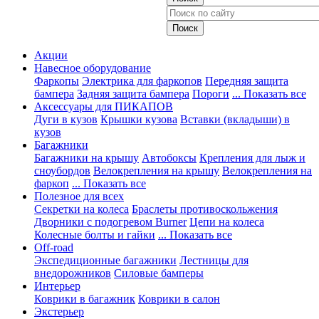
Акции
Навесное оборудование
Фаркопы
Электрика для фаркопов
Передняя защита
бампера
Задняя защита бампера
Пороги
... Показать все
Аксессуары для ПИКАПОВ
Дуги в кузов
Крышки кузова
Вставки (вкладыши) в
кузов
Багажники
Багажники на крышу
Автобоксы
Крепления для лыж и
сноубордов
Велокрепления на крышу
Велокрепления на
фаркоп
... Показать все
Полезное для всех
Секретки на колеса
Браслеты противоскольжения
Дворники с подогревом Burner
Цепи на колеса
Колесные болты и гайки
... Показать все
Off-road
Экспедиционные багажники
Лестницы для
внедорожников
Силовые бамперы
Интерьер
Коврики в багажник
Коврики в салон
Экстерьер