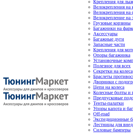
Крепления для лыж
Велокрепления на
Велокрепления на 
Велокрепление на 
Грузовые корзины
Багажники на фарк
Аксессуары
Багажные дуги
Запасные части
Крепления для мот
Опоры багажника
Установочные ком
Полезное для всех
Секретки на колеса
Браслеты противо
Дворники с подогр
Цепи на колеса
Колесные болты и 
Предпусковые под
Тенты-палатки
Упоры капота и ба
Off-road
Экспедиционные б
Лестницы для вне
Силовые бамперы