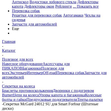
Антискол
Водостоки лобового стекла
Дефлекторы
капота
Дефлекторы окон
Рейлинги
... Показать все
Перевозка собак
Решетки для перевозки собак
Автогамаки
Чехлы на
сиденья
Запчасти для автомобилей
Еще
Главная
-
Каталог
-
Полезное для всех
Навесное оборудование
Аксессуары для
ПИКАПОВ
Багажники
Полезное для
всех
Экстерьер
Интерьер
Off-road
Перевозка собак
Запчасти для
автомобилей
-
Секретки на колеса
Браслеты противоскольжения
Дворники с подогревом
Burner
Цепи на колеса
Упоры капота и багажника
Колесные
болты и гайки
Предпусковые подогреватели
Тенты-палатки
-
Секретки McGard 24012 SU для Smart Forfour (Штатные
диски)