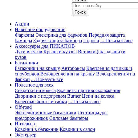
Акции
Навесное оборудование
Фаркопы
Электрика для фаркопов
Передняя защита
бампера
Задняя защита бампера
Пороги
... Показать все
Аксессуары для ПИКАПОВ
Дуги в кузов
Крышки кузова
Вставки (вкладыши) в
кузов
Багажники
Багажники на крышу
Автобоксы
Крепления для лыж и
сноубордов
Велокрепления на крышу
Велокрепления на
фаркоп
... Показать все
Полезное для всех
Секретки на колеса
Браслеты противоскольжения
Дворники с подогревом Burner
Цепи на колеса
Колесные болты и гайки
... Показать все
Off-road
Экспедиционные багажники
Лестницы для
внедорожников
Силовые бамперы
Интерьер
Коврики в багажник
Коврики в салон
Экстерьер