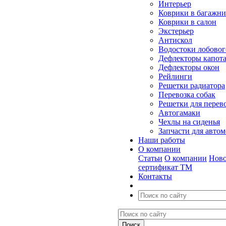
Интерьер
Коврики в багажн
Коврики в салон
Экстерьер
Антискол
Водостоки лобовог
Дефлекторы капот
Дефлекторы окон
Рейлинги
Решетки радиатора
Перевозка собак
Решетки для перев
Автогамаки
Чехлы на сиденья
Запчасти для авто
Наши работы
О компании
Статьи
О компании
Ново
сертификат ТМ
Контакты