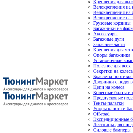
Крепления для лыж
Велокрепления на
Велокрепления на 
Велокрепление на 
Грузовые корзины
Багажники на фарк
Аксессуары
Багажные дуги
Запасные части
Крепления для мот
Опоры багажника
Установочные ком
Полезное для всех
Секретки на колеса
Браслеты противо
Дворники с подогр
Цепи на колеса
Колесные болты и 
Предпусковые под
Тенты-палатки
Упоры капота и ба
Off-road
Экспедиционные б
Лестницы для вне
Силовые бамперы