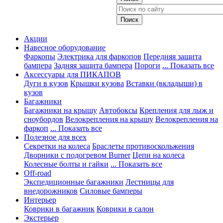
Акции
Навесное оборудование
Фаркопы
Электрика для фаркопов
Передняя защита
бампера
Задняя защита бампера
Пороги
... Показать все
Аксессуары для ПИКАПОВ
Дуги в кузов
Крышки кузова
Вставки (вкладыши) в
кузов
Багажники
Багажники на крышу
Автобоксы
Крепления для лыж и
сноубордов
Велокрепления на крышу
Велокрепления на
фаркоп
... Показать все
Полезное для всех
Секретки на колеса
Браслеты противоскольжения
Дворники с подогревом Burner
Цепи на колеса
Колесные болты и гайки
... Показать все
Off-road
Экспедиционные багажники
Лестницы для
внедорожников
Силовые бамперы
Интерьер
Коврики в багажник
Коврики в салон
Экстерьер