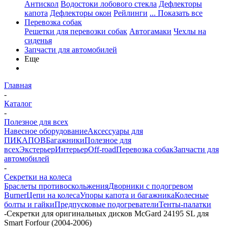
Антискол
Водостоки лобового стекла
Дефлекторы
капота
Дефлекторы окон
Рейлинги
... Показать все
Перевозка собак
Решетки для перевозки собак
Автогамаки
Чехлы на
сиденья
Запчасти для автомобилей
Еще
Главная
-
Каталог
-
Полезное для всех
Навесное оборудование
Аксессуары для
ПИКАПОВ
Багажники
Полезное для
всех
Экстерьер
Интерьер
Off-road
Перевозка собак
Запчасти для
автомобилей
-
Секретки на колеса
Браслеты противоскольжения
Дворники с подогревом
Burner
Цепи на колеса
Упоры капота и багажника
Колесные
болты и гайки
Предпусковые подогреватели
Тенты-палатки
-
Секретки для оригинальных дисков McGard 24195 SL для
Smart Forfour (2004-2006)