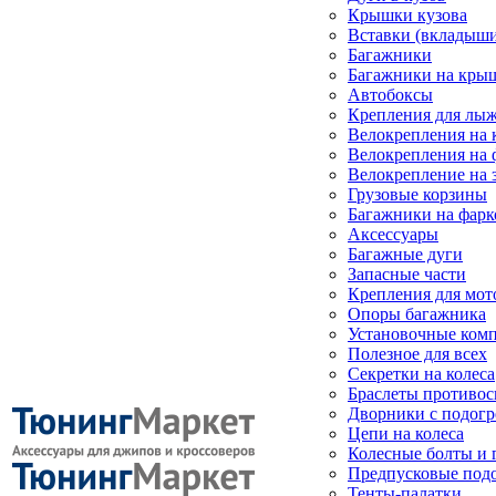
Крышки кузова
Вставки (вкладыши
Багажники
Багажники на кры
Автобоксы
Крепления для лыж
Велокрепления на
Велокрепления на 
Велокрепление на 
Грузовые корзины
Багажники на фарк
Аксессуары
Багажные дуги
Запасные части
Крепления для мот
Опоры багажника
Установочные ком
Полезное для всех
Секретки на колеса
Браслеты противо
Дворники с подогр
Цепи на колеса
Колесные болты и 
Предпусковые под
Тенты-палатки