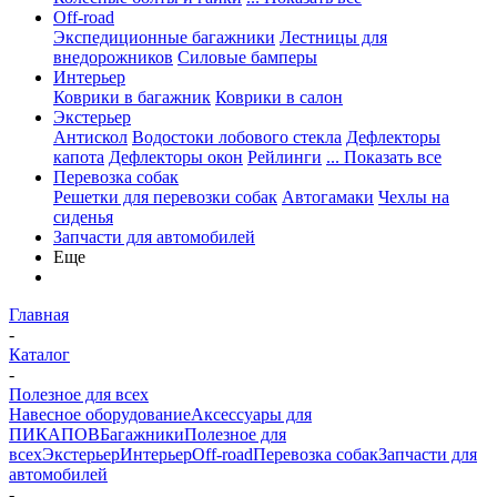
Off-road
Экспедиционные багажники
Лестницы для
внедорожников
Силовые бамперы
Интерьер
Коврики в багажник
Коврики в салон
Экстерьер
Антискол
Водостоки лобового стекла
Дефлекторы
капота
Дефлекторы окон
Рейлинги
... Показать все
Перевозка собак
Решетки для перевозки собак
Автогамаки
Чехлы на
сиденья
Запчасти для автомобилей
Еще
Главная
-
Каталог
-
Полезное для всех
Навесное оборудование
Аксессуары для
ПИКАПОВ
Багажники
Полезное для
всех
Экстерьер
Интерьер
Off-road
Перевозка собак
Запчасти для
автомобилей
-