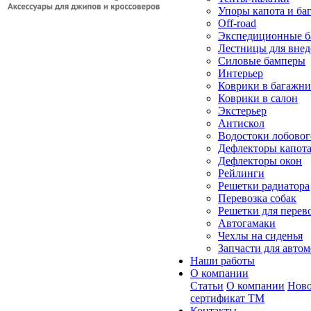
Упоры капота и ба
Off-road
Экспедиционные б
Лестницы для вне
Силовые бамперы
Интерьер
Коврики в багажн
Коврики в салон
Экстерьер
Антискол
Водостоки лобовог
Дефлекторы капот
Дефлекторы окон
Рейлинги
Решетки радиатора
Перевозка собак
Решетки для перев
Автогамаки
Чехлы на сиденья
Запчасти для авто
Наши работы
О компании
Статьи
О компании
Ново
сертификат ТМ
Контакты