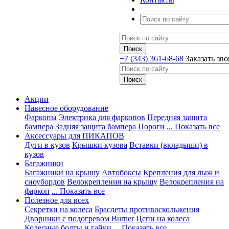
+7 (343) 361-68-68
Заказать зв
Акции
Навесное оборудование
Фаркопы
Электрика для фаркопов
Передняя защита
бампера
Задняя защита бампера
Пороги
... Показать все
Аксессуары для ПИКАПОВ
Дуги в кузов
Крышки кузова
Вставки (вкладыши) в
кузов
Багажники
Багажники на крышу
Автобоксы
Крепления для лыж и
сноубордов
Велокрепления на крышу
Велокрепления на
фаркоп
... Показать все
Полезное для всех
Секретки на колеса
Браслеты противоскольжения
Дворники с подогревом Burner
Цепи на колеса
Колесные болты и гайки
... Показать все