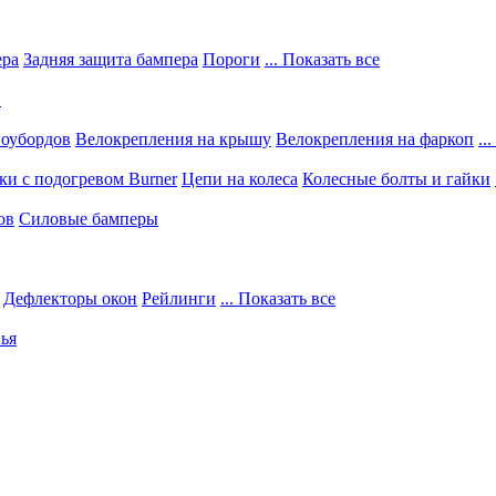
ера
Задняя защита бампера
Пороги
... Показать все
в
ноубордов
Велокрепления на крышу
Велокрепления на фаркоп
..
и с подогревом Burner
Цепи на колеса
Колесные болты и гайки
ов
Силовые бамперы
Дефлекторы окон
Рейлинги
... Показать все
ья