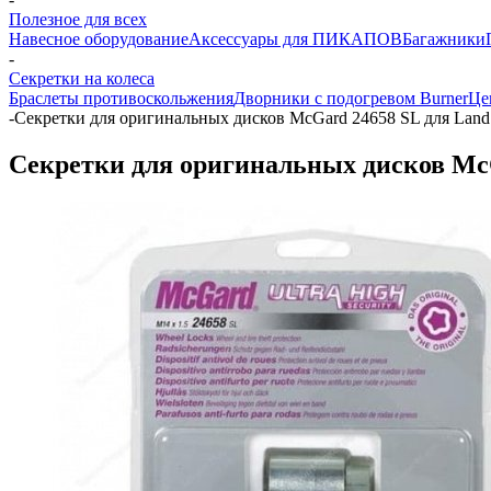
Полезное для всех
Навесное оборудование
Аксессуары для ПИКАПОВ
Багажники
-
Секретки на колеса
Браслеты противоскольжения
Дворники с подогревом Burner
Це
-
Секретки для оригинальных дисков McGard 24658 SL для Land 
Секретки для оригинальных дисков McGa