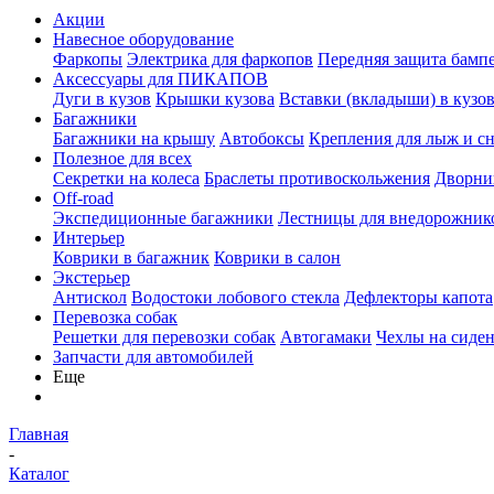
Акции
Навесное оборудование
Фаркопы
Электрика для фаркопов
Передняя защита бамп
Аксессуары для ПИКАПОВ
Дуги в кузов
Крышки кузова
Вставки (вкладыши) в кузо
Багажники
Багажники на крышу
Автобоксы
Крепления для лыж и с
Полезное для всех
Секретки на колеса
Браслеты противоскольжения
Дворник
Off-road
Экспедиционные багажники
Лестницы для внедорожник
Интерьер
Коврики в багажник
Коврики в салон
Экстерьер
Антискол
Водостоки лобового стекла
Дефлекторы капота
Перевозка собак
Решетки для перевозки собак
Автогамаки
Чехлы на сиден
Запчасти для автомобилей
Еще
Главная
-
Каталог
-