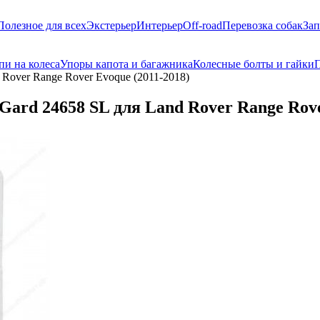
Полезное для всех
Экстерьер
Интерьер
Off-road
Перевозка собак
Зап
пи на колеса
Упоры капота и багажника
Колесные болты и гайки
П
Rover Range Rover Evoque (2011-2018)
rd 24658 SL для Land Rover Range Rove