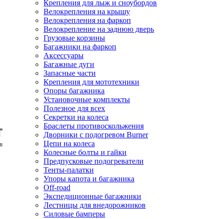
Крепления для лыж и сноубордов
Велокрепления на крышу
Велокрепления на фаркоп
Велокрепление на заднюю дверь
Грузовые корзины
Багажники на фаркоп
Аксессуары
Багажные дуги
Запасные части
Крепления для мототехники
Опоры багажника
Установочные комплекты
Полезное для всех
Секретки на колеса
Браслеты противоскольжения
Дворники с подогревом Burner
Цепи на колеса
Колесные болты и гайки
Предпусковые подогреватели
Тенты-палатки
Упоры капота и багажника
Off-road
Экспедиционные багажники
Лестницы для внедорожников
Силовые бамперы