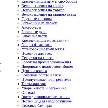
Крепления для лыж и сноубордов
Велокрепления на крышу
Велокрепления на фаркоп
Велокрепление на заднюю дверь
Грузовые корзины
Багажники на фаркоп
Аксессуары
Багажные дуги
Запасные части
Крепления для мототехники
Опоры багажника
Установочные комплекты
Полезное для всех
Секретки на колеса
Браслеты противоскольжения
Дворники с подогревом Burner
Цепи на колеса
Колесные болты и гайки
Предпусковые подогреватели
Тенты-палатки
Упоры капота и багажника
Off-road
Экспедиционные багажники
Лестницы для внедорожников
Силовые бамперы