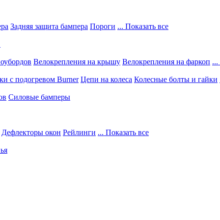
ера
Задняя защита бампера
Пороги
... Показать все
в
ноубордов
Велокрепления на крышу
Велокрепления на фаркоп
..
и с подогревом Burner
Цепи на колеса
Колесные болты и гайки
ов
Силовые бамперы
Дефлекторы окон
Рейлинги
... Показать все
ья