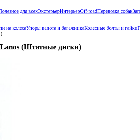
Полезное для всех
Экстерьер
Интерьер
Off-road
Перевозка собак
Зап
пи на колеса
Упоры капота и багажника
Колесные болты и гайки
П
)
 Lanos (Штатные диски)