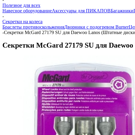
Полезное для всех
Навесное оборудование
Аксессуары для ПИКАПОВ
Багажники
-
Секретки на колеса
Браслеты противоскольжения
Дворники с подогревом Burner
Це
-
Секретки McGard 27179 SU для Daewoo Lanos (Штатные диски
Секретки McGard 27179 SU для Daewoo