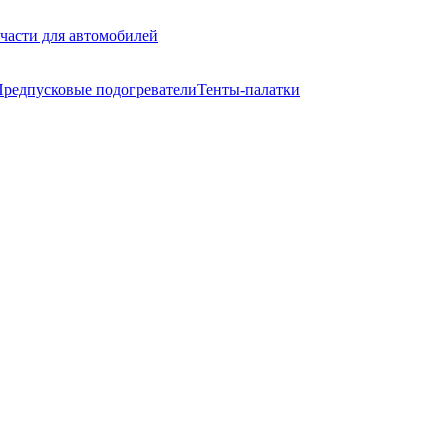
части для автомобилей
редпусковые подогреватели
Тенты-палатки