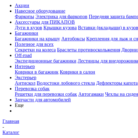
Акции
Навесное оборудование
Фаркопы
Электрика для фаркопов
Передняя защита бамп
Аксессуары для ПИКАПОВ
Дуги в кузов
Крышки кузова
Вставки (вкладыши) в кузо
Багажники
Багажники на крышу
Автобоксы
Крепления для лыж и с
Полезное для всех
Секретки на колеса
Браслеты противоскольжения
Дворник
Off-road
Экспедиционные багажники
Лестницы для внедорожник
Интерьер
Коврики в багажник
Коврики в салон
Экстерьер
Антискол
Водостоки лобового стекла
Дефлекторы капота
Перевозка собак
Решетки для перевозки собак
Автогамаки
Чехлы на сиден
Запчасти для автомобилей
Еще
Главная
-
Каталог
-