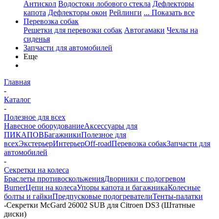
Антискол
Водостоки лобового стекла
Дефлекторы
капота
Дефлекторы окон
Рейлинги
... Показать все
Перевозка собак
Решетки для перевозки собак
Автогамаки
Чехлы на
сиденья
Запчасти для автомобилей
Еще
Главная
-
Каталог
-
Полезное для всех
Навесное оборудование
Аксессуары для
ПИКАПОВ
Багажники
Полезное для
всех
Экстерьер
Интерьер
Off-road
Перевозка собак
Запчасти для
автомобилей
-
Секретки на колеса
Браслеты противоскольжения
Дворники с подогревом
Burner
Цепи на колеса
Упоры капота и багажника
Колесные
болты и гайки
Предпусковые подогреватели
Тенты-палатки
-
Секретки McGard 26002 SUB для Citroen DS3 (Штатные
диски)