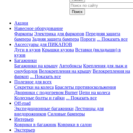
Акции
Навесное оборудование
Фаркопы
Электрика для фаркопов
Передняя защита
бампера
Задняя защита бампера
Пороги
... Показать все
Аксессуары для ПИКАПОВ
Дуги в кузов
Крышки кузова
Вставки (вкладыши) в
кузов
Багажники
Багажники на крышу
Автобоксы
Крепления для лыж и
сноубордов
Велокрепления на крышу
Велокрепления на
фаркоп
... Показать все
Полезное для всех
Секретки на колеса
Браслеты противоскольжения
Дворники с подогревом Burner
Цепи на колеса
Колесные болты и гайки
... Показать все
Off-road
Экспедиционные багажники
Лестницы для
внедорожников
Силовые бамперы
Интерьер
Коврики в багажник
Коврики в салон
Экстерьер