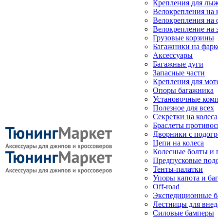
Крепления для лыж
Велокрепления на
Велокрепления на 
Велокрепление на 
Грузовые корзины
Багажники на фарк
Аксессуары
Багажные дуги
Запасные части
Крепления для мот
Опоры багажника
Установочные ком
Полезное для всех
Секретки на колеса
Браслеты противо
Дворники с подогр
Цепи на колеса
Колесные болты и 
Предпусковые под
Тенты-палатки
Упоры капота и ба
Off-road
Экспедиционные б
Лестницы для вне
Силовые бамперы