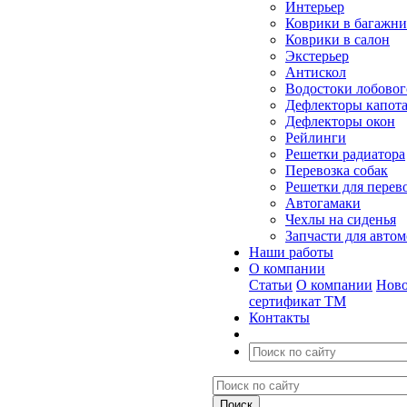
Интерьер
Коврики в багажн
Коврики в салон
Экстерьер
Антискол
Водостоки лобовог
Дефлекторы капот
Дефлекторы окон
Рейлинги
Решетки радиатора
Перевозка собак
Решетки для перев
Автогамаки
Чехлы на сиденья
Запчасти для авто
Наши работы
О компании
Статьи
О компании
Ново
сертификат ТМ
Контакты