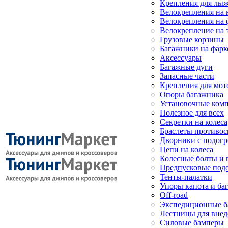
Крепления для лыж
Велокрепления на
Велокрепления на 
Велокрепление на 
Грузовые корзины
Багажники на фарк
Аксессуары
Багажные дуги
Запасные части
Крепления для мот
Опоры багажника
Установочные ком
Полезное для всех
Секретки на колеса
Браслеты противо
Дворники с подогр
Цепи на колеса
Колесные болты и 
Предпусковые под
Тенты-палатки
Упоры капота и ба
Off-road
Экспедиционные б
Лестницы для вне
Силовые бамперы