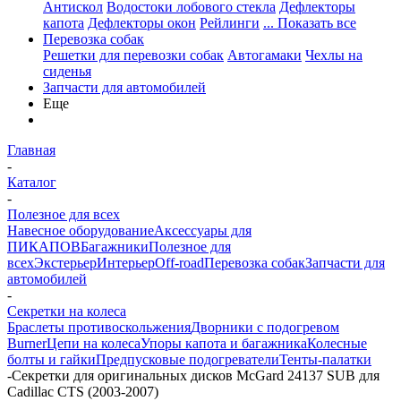
Антискол
Водостоки лобового стекла
Дефлекторы
капота
Дефлекторы окон
Рейлинги
... Показать все
Перевозка собак
Решетки для перевозки собак
Автогамаки
Чехлы на
сиденья
Запчасти для автомобилей
Еще
Главная
-
Каталог
-
Полезное для всех
Навесное оборудование
Аксессуары для
ПИКАПОВ
Багажники
Полезное для
всех
Экстерьер
Интерьер
Off-road
Перевозка собак
Запчасти для
автомобилей
-
Секретки на колеса
Браслеты противоскольжения
Дворники с подогревом
Burner
Цепи на колеса
Упоры капота и багажника
Колесные
болты и гайки
Предпусковые подогреватели
Тенты-палатки
-
Секретки для оригинальных дисков McGard 24137 SUB для
Cadillac CTS (2003-2007)