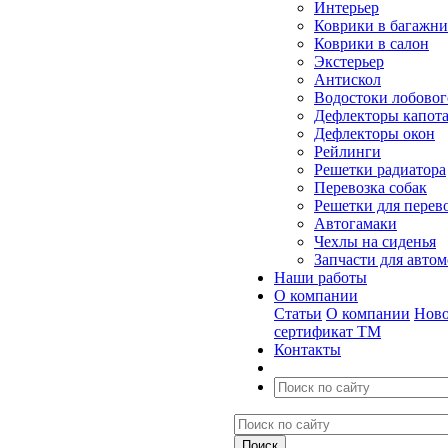
Интерьер
Коврики в багажн
Коврики в салон
Экстерьер
Антискол
Водостоки лобовог
Дефлекторы капот
Дефлекторы окон
Рейлинги
Решетки радиатора
Перевозка собак
Решетки для перев
Автогамаки
Чехлы на сиденья
Запчасти для авто
Наши работы
О компании
Статьи
О компании
Ново
сертификат ТМ
Контакты