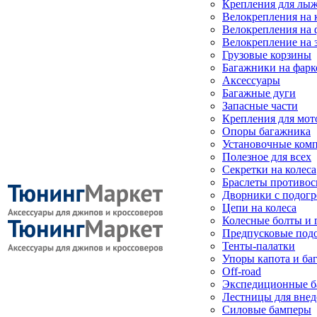
Крепления для лыж
Велокрепления на
Велокрепления на 
Велокрепление на 
Грузовые корзины
Багажники на фарк
Аксессуары
Багажные дуги
Запасные части
Крепления для мот
Опоры багажника
Установочные ком
Полезное для всех
Секретки на колеса
Браслеты противо
Дворники с подогр
Цепи на колеса
Колесные болты и 
Предпусковые под
Тенты-палатки
Упоры капота и ба
Off-road
Экспедиционные б
Лестницы для вне
Силовые бамперы