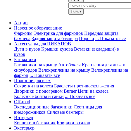
Акции
Навесное оборудование
Фаркопы
Электрика для фаркопов
Передняя защита
бампера
Задняя защита бампера
Пороги
... Показать все
Аксессуары для ПИКАПОВ
Дуги в кузов
Крышки кузова
Вставки (вкладыши) в
кузов
Багажники
Багажники на крышу
Автобоксы
Крепления для лыж и
сноубордов
Велокрепления на крышу
Велокрепления на
фаркоп
... Показать все
Полезное для всех
Секретки на колеса
Браслеты противоскольжения
Дворники с подогревом Burner
Цепи на колеса
Колесные болты и гайки
... Показать все
Off-road
Экспедиционные багажники
Лестницы для
внедорожников
Силовые бамперы
Интерьер
Коврики в багажник
Коврики в салон
Экстерьер