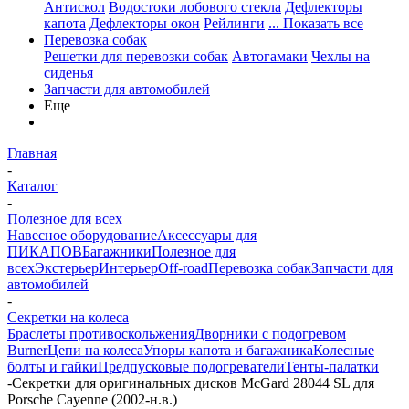
Антискол
Водостоки лобового стекла
Дефлекторы
капота
Дефлекторы окон
Рейлинги
... Показать все
Перевозка собак
Решетки для перевозки собак
Автогамаки
Чехлы на
сиденья
Запчасти для автомобилей
Еще
Главная
-
Каталог
-
Полезное для всех
Навесное оборудование
Аксессуары для
ПИКАПОВ
Багажники
Полезное для
всех
Экстерьер
Интерьер
Off-road
Перевозка собак
Запчасти для
автомобилей
-
Секретки на колеса
Браслеты противоскольжения
Дворники с подогревом
Burner
Цепи на колеса
Упоры капота и багажника
Колесные
болты и гайки
Предпусковые подогреватели
Тенты-палатки
-
Секретки для оригинальных дисков McGard 28044 SL для
Porsche Cayenne (2002-н.в.)