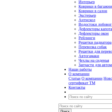
Интерьер
Коврики в багажн
Коврики в салон
Экстерьер
Антискол
Водостоки лобовог
Дефлекторы капот
Дефлекторы окон
Рейлинги
Решетки радиатора
Перевозка собак
Решетки для перев
Автогамаки
Чехлы на сиденья
Запчасти для авто
Наши работы
О компании
Статьи
О компании
Ново
сертификат ТМ
Контакты