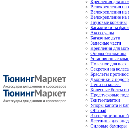
Крепления для лыж
Велокрепления на
Велокрепления на 
Велокрепление на 
Грузовые корзины
Багажники на фарк
Аксессуары
Багажные дуги
Запасные части
Крепления для мот
Опоры багажника
Установочные ком
Полезное для всех
Секретки на колеса
Браслеты противо
Дворники с подогр
Цепи на колеса
Колесные болты и 
Предпусковые под
Тенты-палатки
Упоры капота и ба
Off-road
Экспедиционные б
Лестницы для вне
Силовые бамперы