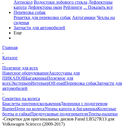
Антискол
Водостоки лобового стекла
Дефлекторы
капота
Дефлекторы окон
Рейлинги
... Показать все
Перевозка собак
Решетки для перевозки собак
Автогамаки
Чехлы на
сиденья
Запчасти для автомобилей
Еще
Главная
-
Каталог
-
Полезное для всех
Навесное оборудование
Аксессуары для
ПИКАПОВ
Багажники
Полезное для
всех
Экстерьер
Интерьер
Off-road
Перевозка собак
Запчасти для
автомобилей
-
Секретки на колеса
Браслеты противоскольжения
Дворники с подогревом
Burner
Цепи на колеса
Упоры капота и багажника
Колесные
болты и гайки
Предпусковые подогреватели
Тенты-палатки
-
Секретки для оригинальных дисков Farad LB527R13 для
Volkswagen Scirocco (2009-2017)