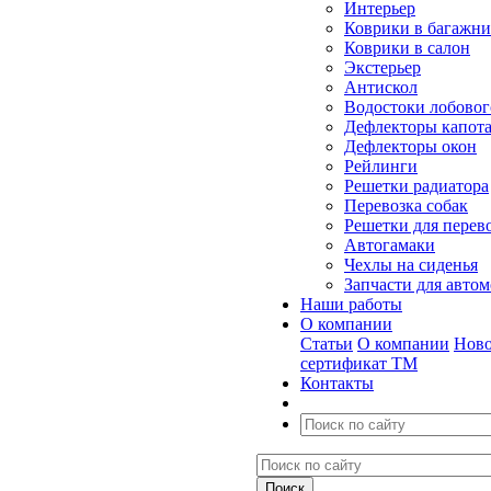
Интерьер
Коврики в багажн
Коврики в салон
Экстерьер
Антискол
Водостоки лобовог
Дефлекторы капот
Дефлекторы окон
Рейлинги
Решетки радиатора
Перевозка собак
Решетки для перев
Автогамаки
Чехлы на сиденья
Запчасти для авто
Наши работы
О компании
Статьи
О компании
Ново
сертификат ТМ
Контакты