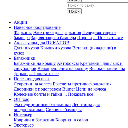
Акции
Навесное оборудование
Фаркопы
Электрика для фаркопов
Передняя защита
бампера
Задняя защита бампера
Пороги
... Показать все
Аксессуары для ПИКАПОВ
Дуги в кузов
Крышки кузова
Вставки (вкладыши) в
кузов
Багажники
Багажники на крышу
Автобоксы
Крепления для лыж и
сноубордов
Велокрепления на крышу
Велокрепления на
фаркоп
... Показать все
Полезное для всех
Секретки на колеса
Браслеты противоскольжения
Дворники с подогревом Burner
Цепи на колеса
Колесные болты и гайки
... Показать все
Off-road
Экспедиционные багажники
Лестницы для
внедорожников
Силовые бамперы
Интерьер
Коврики в багажник
Коврики в салон
Экстерьер