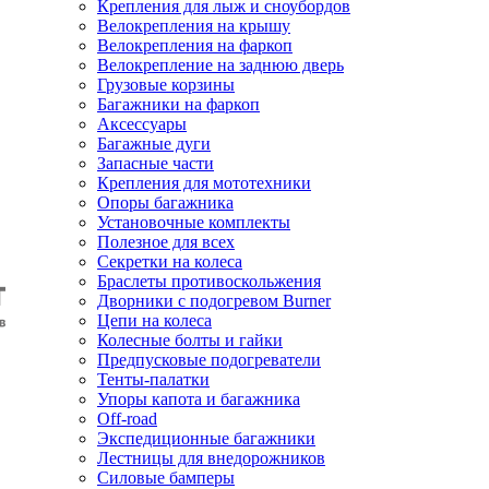
Крепления для лыж и сноубордов
Велокрепления на крышу
Велокрепления на фаркоп
Велокрепление на заднюю дверь
Грузовые корзины
Багажники на фаркоп
Аксессуары
Багажные дуги
Запасные части
Крепления для мототехники
Опоры багажника
Установочные комплекты
Полезное для всех
Секретки на колеса
Браслеты противоскольжения
Дворники с подогревом Burner
Цепи на колеса
Колесные болты и гайки
Предпусковые подогреватели
Тенты-палатки
Упоры капота и багажника
Off-road
Экспедиционные багажники
Лестницы для внедорожников
Силовые бамперы