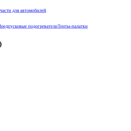
части для автомобилей
редпусковые подогреватели
Тенты-палатки
)