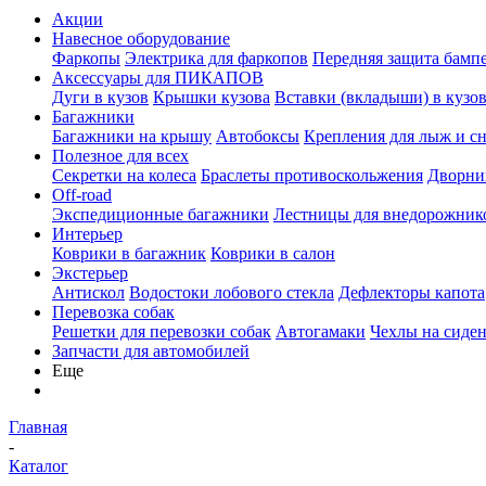
Акции
Навесное оборудование
Фаркопы
Электрика для фаркопов
Передняя защита бамп
Аксессуары для ПИКАПОВ
Дуги в кузов
Крышки кузова
Вставки (вкладыши) в кузо
Багажники
Багажники на крышу
Автобоксы
Крепления для лыж и с
Полезное для всех
Секретки на колеса
Браслеты противоскольжения
Дворник
Off-road
Экспедиционные багажники
Лестницы для внедорожник
Интерьер
Коврики в багажник
Коврики в салон
Экстерьер
Антискол
Водостоки лобового стекла
Дефлекторы капота
Перевозка собак
Решетки для перевозки собак
Автогамаки
Чехлы на сиден
Запчасти для автомобилей
Еще
Главная
-
Каталог
-