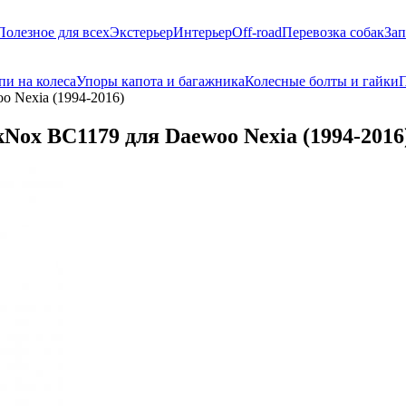
Полезное для всех
Экстерьер
Интерьер
Off-road
Перевозка собак
Зап
пи на колеса
Упоры капота и багажника
Колесные болты и гайки
П
 Nexia (1994-2016)
Nox BC1179 для Daewoo Nexia (1994-2016