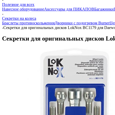
Полезное для всех
Навесное оборудование
Аксессуары для ПИКАПОВ
Багажники
-
Секретки на колеса
Браслеты противоскольжения
Дворники с подогревом Burner
Це
-
Секретки для оригинальных дисков LokNox BC1179 для Daewoo
Секретки для оригинальных дисков Lok