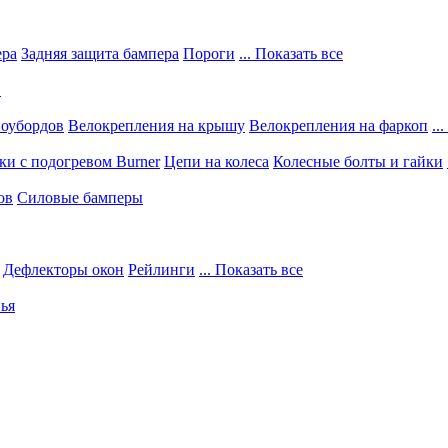
ера
Задняя защита бампера
Пороги
... Показать все
в
ноубордов
Велокрепления на крышу
Велокрепления на фаркоп
..
и с подогревом Burner
Цепи на колеса
Колесные болты и гайки
ов
Силовые бамперы
Дефлекторы окон
Рейлинги
... Показать все
ья