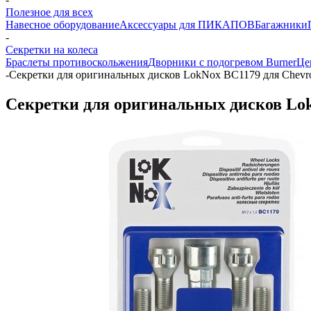
Полезное для всех
Навесное оборудование
Аксессуары для ПИКАПОВ
Багажники
-
Секретки на колеса
Браслеты противоскольжения
Дворники с подогревом Burner
Це
-
Секретки для оригинальных дисков LokNox BC1179 для Chevrol
Секретки для оригинальных дисков LokN