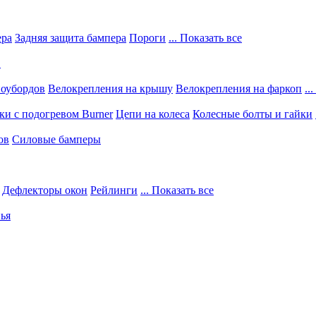
ера
Задняя защита бампера
Пороги
... Показать все
в
ноубордов
Велокрепления на крышу
Велокрепления на фаркоп
..
и с подогревом Burner
Цепи на колеса
Колесные болты и гайки
ов
Силовые бамперы
Дефлекторы окон
Рейлинги
... Показать все
ья