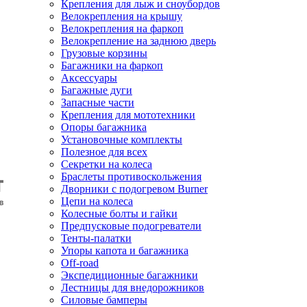
Крепления для лыж и сноубордов
Велокрепления на крышу
Велокрепления на фаркоп
Велокрепление на заднюю дверь
Грузовые корзины
Багажники на фаркоп
Аксессуары
Багажные дуги
Запасные части
Крепления для мототехники
Опоры багажника
Установочные комплекты
Полезное для всех
Секретки на колеса
Браслеты противоскольжения
Дворники с подогревом Burner
Цепи на колеса
Колесные болты и гайки
Предпусковые подогреватели
Тенты-палатки
Упоры капота и багажника
Off-road
Экспедиционные багажники
Лестницы для внедорожников
Силовые бамперы