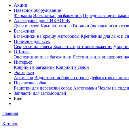
Акции
Навесное оборудование
Фаркопы
Электрика для фаркопов
Передняя защита бамп
Аксессуары для ПИКАПОВ
Дуги в кузов
Крышки кузова
Вставки (вкладыши) в кузо
Багажники
Багажники на крышу
Автобоксы
Крепления для лыж и с
Полезное для всех
Секретки на колеса
Браслеты противоскольжения
Дворник
Off-road
Экспедиционные багажники
Лестницы для внедорожник
Интерьер
Коврики в багажник
Коврики в салон
Экстерьер
Антискол
Водостоки лобового стекла
Дефлекторы капота
Перевозка собак
Решетки для перевозки собак
Автогамаки
Чехлы на сиден
Запчасти для автомобилей
Еще
Главная
-
Каталог
-