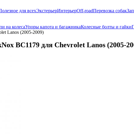
Полезное для всех
Экстерьер
Интерьер
Off-road
Перевозка собак
Зап
пи на колеса
Упоры капота и багажника
Колесные болты и гайки
П
et Lanos (2005-2009)
ox BC1179 для Chevrolet Lanos (2005-20