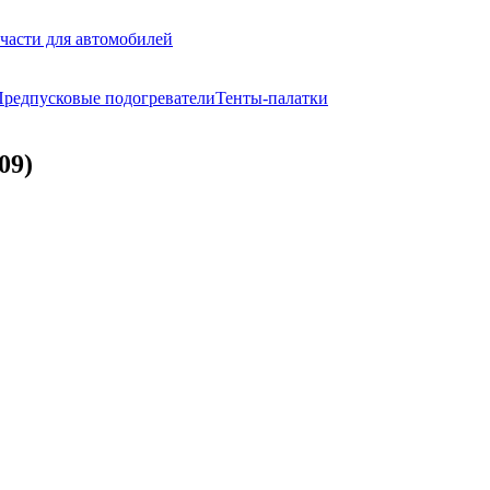
части для автомобилей
редпусковые подогреватели
Тенты-палатки
09)