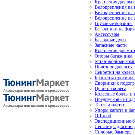
Крепления для лыж
Велокрепления на
Велокрепления на 
Велокрепление на 
Грузовые корзины
Багажники на фарк
Аксессуары
Багажные дуги
Запасные части
Крепления для мот
Опоры багажника
Установочные ком
Полезное для всех
Секретки на колеса
Браслеты противо
Дворники с подогр
Цепи на колеса
Колесные болты и 
Предпусковые под
Тенты-палатки
Упоры капота и ба
Off-road
Экспедиционные б
Лестницы для вне
Силовые бамперы