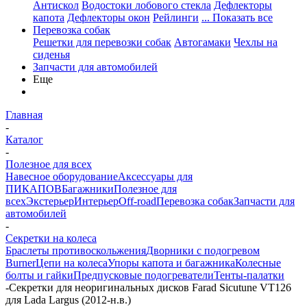
Антискол
Водостоки лобового стекла
Дефлекторы
капота
Дефлекторы окон
Рейлинги
... Показать все
Перевозка собак
Решетки для перевозки собак
Автогамаки
Чехлы на
сиденья
Запчасти для автомобилей
Еще
Главная
-
Каталог
-
Полезное для всех
Навесное оборудование
Аксессуары для
ПИКАПОВ
Багажники
Полезное для
всех
Экстерьер
Интерьер
Off-road
Перевозка собак
Запчасти для
автомобилей
-
Секретки на колеса
Браслеты противоскольжения
Дворники с подогревом
Burner
Цепи на колеса
Упоры капота и багажника
Колесные
болты и гайки
Предпусковые подогреватели
Тенты-палатки
-
Секретки для неоригинальных дисков Farad Sicutune VT126
для Lada Largus (2012-н.в.)