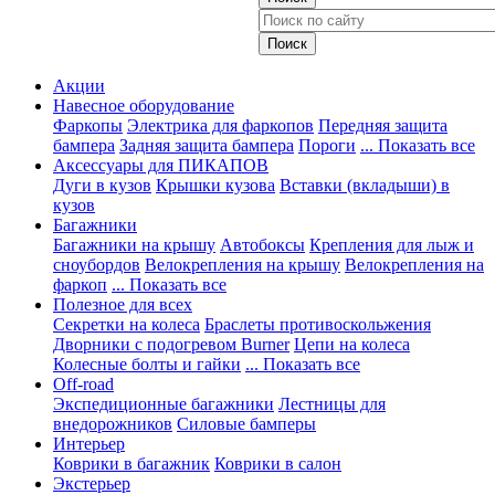
Акции
Навесное оборудование
Фаркопы
Электрика для фаркопов
Передняя защита
бампера
Задняя защита бампера
Пороги
... Показать все
Аксессуары для ПИКАПОВ
Дуги в кузов
Крышки кузова
Вставки (вкладыши) в
кузов
Багажники
Багажники на крышу
Автобоксы
Крепления для лыж и
сноубордов
Велокрепления на крышу
Велокрепления на
фаркоп
... Показать все
Полезное для всех
Секретки на колеса
Браслеты противоскольжения
Дворники с подогревом Burner
Цепи на колеса
Колесные болты и гайки
... Показать все
Off-road
Экспедиционные багажники
Лестницы для
внедорожников
Силовые бамперы
Интерьер
Коврики в багажник
Коврики в салон
Экстерьер