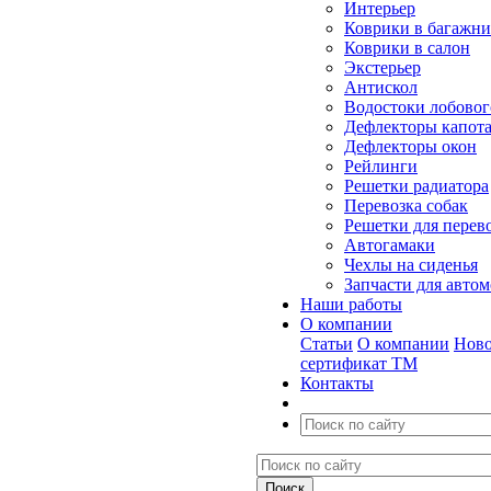
Интерьер
Коврики в багажн
Коврики в салон
Экстерьер
Антискол
Водостоки лобовог
Дефлекторы капот
Дефлекторы окон
Рейлинги
Решетки радиатора
Перевозка собак
Решетки для перев
Автогамаки
Чехлы на сиденья
Запчасти для авто
Наши работы
О компании
Статьи
О компании
Ново
сертификат ТМ
Контакты